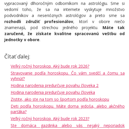
vypracovaný dlhoročným odborníkom na astrológiu. Sme si
vedomí toho, že sa na internete vyskytuje množstvo
podvodníkov a neserióznych astrológov a preto sme sa
rozhodli združiť profesionálov
, ktorí v obore niečo
znamenajú, pod strechou jedného projektu.
Máte tak
zaručené, že získate kvalitne spracovanú veštbu od
jednotky v obore
.
Čítať ďalej:
Veľký ročný horoskop. Aký bude rok 2026?
Stravovanie podľa horoskopu. Čo vám svedčí a čomu sa
vyhnúť?
Hodina narodenia predurčuje povahu človeka 2
Hodina narodenia predurčuje povahu človeka
Zistite, ako ste na tom so športom podľa horoskopu
Deti podľa horoskopu. Máte doma jedoša, alebo akčného
parťáka?
Veľký ročný horoskop. Aký bude rok 2023?
Ste domáca gazdinka alebo vás nejaký neporiadok