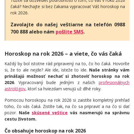
Túžite sa dozvedieť podrobnosti o tom, čo vás v roku 2026
čaká? Nechajte si bez čakania vypracovať Váš horoskop na
rok 2026.
Zavolajte do našej veštiarne na telefón 0988
700 888 alebo nám
pošlite SMS
.
Horoskop na rok 2026 – a viete, čo vás čaká
Každý by bol istotne rád pripravený na to, čo ho čaká. Hovoríte
si, že to ale nejde? Ale ide, isteže to ide.
Naše stránky vám
prinášajú možnosť nechať si zhotoviť horoskop na rok
2026
. Vypracovaný bude jedným z našich
profesionálnych
astrológov
, ktorí sa hviezdam venujú už dlhé roky.
Pomocou horoskopu na rok 2026 si zaistíte kompletný prehľad
toho, čo vás čaká. Zistíte tak, na čo sa pripraviť a na čo si dať
pozor.
Naše
skúsené veštice
vás nasmerujú na správnu
cestu životom.
Čo obsahuje horoskop na rok 2026