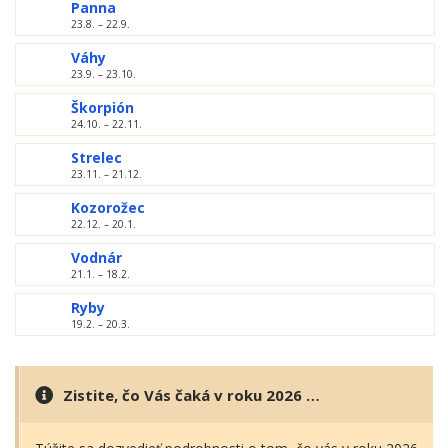
Panna
23.8. – 22.9.
Váhy
23.9. – 23.10.
Škorpión
24.10. – 22.11.
Strelec
23.11. – 21.12.
Kozorožec
22.12. – 20.1.
Vodnár
21.1. – 18.2.
Ryby
19.2. – 20.3.
Zistite, čo Vás čaká v roku 2026 …