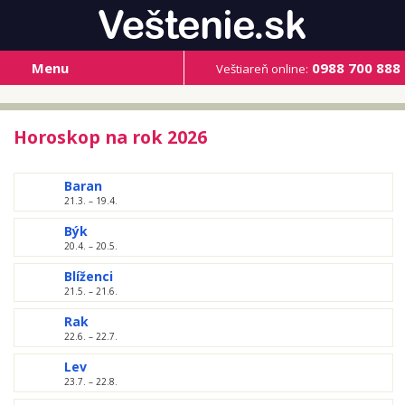
Menu
0988 700 888
Veštiareň online:
Horoskop na rok 2026
Baran
21.3. – 19.4.
Býk
20.4. – 20.5.
Blíženci
21.5. – 21.6.
Rak
22.6. – 22.7.
Lev
23.7. – 22.8.