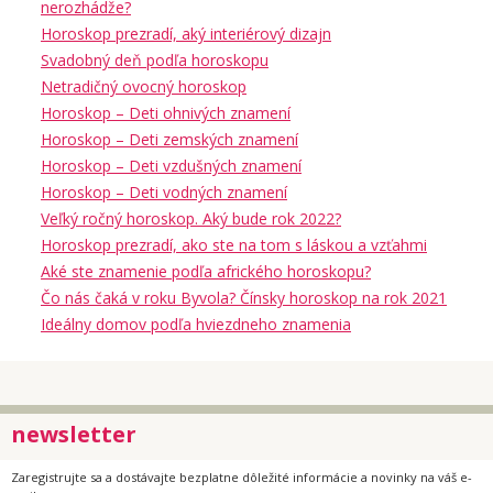
nerozhádže?
Horoskop prezradí, aký interiérový dizajn
Svadobný deň podľa horoskopu
Netradičný ovocný horoskop
Horoskop – Deti ohnivých znamení
Horoskop – Deti zemských znamení
Horoskop – Deti vzdušných znamení
Horoskop – Deti vodných znamení
Veľký ročný horoskop. Aký bude rok 2022?
Horoskop prezradí, ako ste na tom s láskou a vzťahmi
Aké ste znamenie podľa afrického horoskopu?
Čo nás čaká v roku Byvola? Čínsky horoskop na rok 2021
Ideálny domov podľa hviezdneho znamenia
newsletter
Zaregistrujte sa a dostávajte bezplatne dôležité informácie a novinky na váš e-