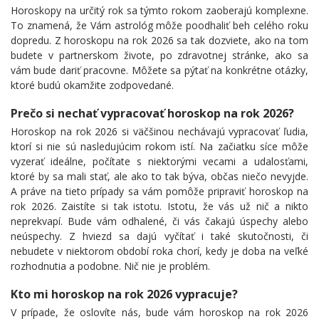
Horoskopy na určitý rok sa týmto rokom zaoberajú komplexne.
To znamená, že Vám astrológ môže poodhaliť beh celého roku
dopredu. Z horoskopu na rok 2026 sa tak dozviete, ako na tom
budete v partnerskom živote, po zdravotnej stránke, ako sa
vám bude dariť pracovne. Môžete sa pýtať na konkrétne otázky,
ktoré budú okamžite zodpovedané.
Prečo si nechať vypracovať horoskop na rok 2026?
Horoskop na rok 2026 si väčšinou nechávajú vypracovať ľudia,
ktorí si nie sú nasledujúcim rokom istí. Na začiatku síce môže
vyzerať ideálne, počítate s niektorými vecami a udalosťami,
ktoré by sa mali stať, ale ako to tak býva, občas niečo nevyjde.
A práve na tieto prípady sa vám pomôže pripraviť horoskop na
rok 2026. Zaistíte si tak istotu. Istotu, že vás už nič a nikto
neprekvapí. Bude vám odhalené, či vás čakajú úspechy alebo
neúspechy. Z hviezd sa dajú vyčítať i také skutočnosti, či
nebudete v niektorom období roka chorí, kedy je doba na veľké
rozhodnutia a podobne. Nič nie je problém.
Kto mi horoskop na rok 2026 vypracuje?
V prípade, že oslovíte nás, bude vám horoskop na rok 2026