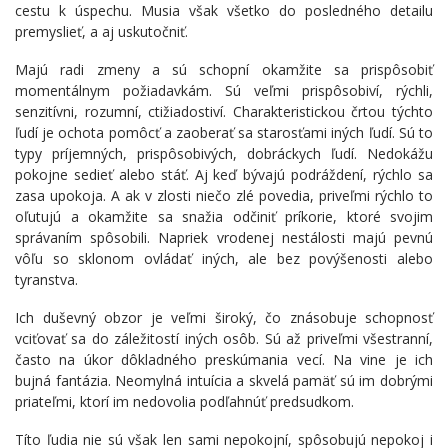
cestu k úspechu. Musia však všetko do posledného detailu
premyslieť, a aj uskutočniť.
Majú radi zmeny a sú schopní okamžite sa prispôsobiť
momentálnym požiadavkám. Sú veľmi prispôsobiví, rýchli,
senzitívni, rozumní, ctižiadostiví. Charakteristickou črtou týchto
ľudí je ochota pomôcť a zaoberať sa starosťami iných ľudí. Sú to
typy príjemných, prispôsobivých, dobráckych ľudí. Nedokážu
pokojne sedieť alebo stáť. Aj keď bývajú podráždení, rýchlo sa
zasa upokoja. A ak v zlosti niečo zlé povedia, priveľmi rýchlo to
oľutujú a okamžite sa snažia odčiniť príkorie, ktoré svojim
správaním spôsobili. Napriek vrodenej nestálosti majú pevnú
vôľu so sklonom ovládať iných, ale bez povýšenosti alebo
tyranstva.
Ich duševný obzor je veľmi široký, čo znásobuje schopnosť
vciťovať sa do záležitostí iných osôb. Sú až priveľmi všestranní,
často na úkor dôkladného preskúmania vecí. Na vine je ich
bujná fantázia. Neomylná intuícia a skvelá pamäť sú im dobrými
priateľmi, ktorí im nedovolia podľahnúť predsudkom.
Títo ľudia nie sú však len sami nepokojní, spôsobujú nepokoj i