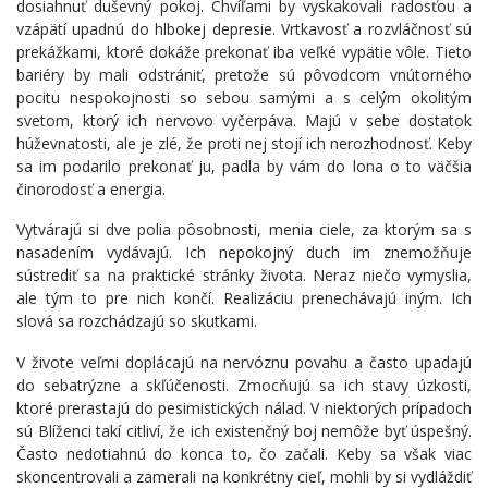
dosiahnuť duševný pokoj. Chvíľami by vyskakovali radosťou a
vzápätí upadnú do hlbokej depresie. Vrtkavosť a rozvláčnosť sú
prekážkami, ktoré dokáže prekonať iba veľké vypätie vôle. Tieto
bariéry by mali odstrániť, pretože sú pôvodcom vnútorného
pocitu nespokojnosti so sebou samými a s celým okolitým
svetom, ktorý ich nervovo vyčerpáva. Majú v sebe dostatok
húževnatosti, ale je zlé, že proti nej stojí ich nerozhodnosť. Keby
sa im podarilo prekonať ju, padla by vám do lona o to väčšia
činorodosť a energia.
Vytvárajú si dve polia pôsobnosti, menia ciele, za ktorým sa s
nasadením vydávajú. Ich nepokojný duch im znemožňuje
sústrediť sa na praktické stránky života. Neraz niečo vymyslia,
ale tým to pre nich končí. Realizáciu prenechávajú iným. Ich
slová sa rozchádzajú so skutkami.
V živote veľmi doplácajú na nervóznu povahu a často upadajú
do sebatrýzne a skľúčenosti. Zmocňujú sa ich stavy úzkosti,
ktoré prerastajú do pesimistických nálad. V niektorých prípadoch
sú Blíženci takí citliví, že ich existenčný boj nemôže byť úspešný.
Často nedotiahnú do konca to, čo začali. Keby sa však viac
skoncentrovali a zamerali na konkrétny cieľ, mohli by si vydláždiť