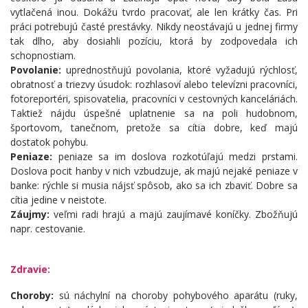
vytlačená inou. Dokážu tvrdo pracovať, ale len krátky čas. Pri
práci potrebujú časté prestávky. Nikdy neostávajú u jednej firmy
tak dlho, aby dosiahli pozíciu, ktorá by zodpovedala ich
schopnostiam.
Povolanie:
uprednostňujú povolania, ktoré vyžadujú rýchlosť,
obratnosť a triezvy úsudok: rozhlasoví alebo televízni pracovníci,
fotoreportéri, spisovatelia, pracovníci v cestovných kanceláriách.
Taktiež nájdu úspešné uplatnenie sa na poli hudobnom,
športovom, tanečnom, pretože sa cítia dobre, keď majú
dostatok pohybu.
Peniaze:
peniaze sa im doslova rozkotúľajú medzi prstami.
Doslova pocit hanby v nich vzbudzuje, ak majú nejaké peniaze v
banke: rýchle si musia nájsť spôsob, ako sa ich zbaviť. Dobre sa
cítia jedine v neistote.
Záujmy:
veľmi radi hrajú a majú zaujímavé koníčky. Zbožňujú
napr. cestovanie.
Zdravie:
Choroby:
sú náchylní na choroby pohybového aparátu (ruky,