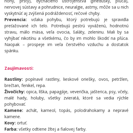
nohy, prsty), dýchacieho ústrojenstva (priedušky, pľúca),
nervovej sústavy a pohrudnice, neuralgie, astmy, môže sa u nich
vyskytnúť aj zvýšená podráždenosť, rečové chyby.
Prevencia:
vďaka pohybu, ktorý potrebujú je spravidla
preťažované ich telo. Potrebujú pestrú vyváženú, hodnotnú
stravu, málo mäsa, veľa ovocia, šaláty, zeleninu. Mali by sa
vyhýbať nikotínu a všetkému, čo by im mohlo škodiť na pľúca.
Naopak – prospeje im veľa čerstvého vzduchu a dostatok
spánku.
Zaujímavosti:
Rastliny:
popínavé rastliny, lieskové oriešky, ovos, petržlen,
brečtan, fenikel, repa.
Živočíchy:
opica, líška, papagáje, veverička, jašterica, psy, včely,
malé hady, holuby, všetky zvieratá, ktoré sa vedia rýchle
pohybovať.
Kamene:
achát, karneol, topás, polodrahokamy a nepravé
kamene.
Kovy:
ortuť.
Farba:
všetky odtiene žltej a fialovej farby.