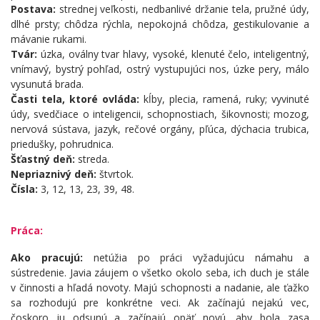
Postava:
strednej veľkosti, nedbanlivé držanie tela, pružné údy,
dlhé prsty; chôdza rýchla, nepokojná chôdza, gestikulovanie a
mávanie rukami.
Tvár:
úzka, oválny tvar hlavy, vysoké, klenuté čelo, inteligentný,
vnímavý, bystrý pohľad, ostrý vystupujúci nos, úzke pery, málo
vysunutá brada.
Časti tela, ktoré ovláda:
kĺby, plecia, ramená, ruky; vyvinuté
údy, svedčiace o inteligencii, schopnostiach, šikovnosti; mozog,
nervová sústava, jazyk, rečové orgány, pľúca, dýchacia trubica,
priedušky, pohrudnica.
Šťastný deň:
streda.
Nepriaznivý deň:
štvrtok.
Čísla:
3, 12, 13, 23, 39, 48.
Práca:
Ako pracujú:
netúžia po práci vyžadujúcu námahu a
sústredenie. Javia záujem o všetko okolo seba, ich duch je stále
v činnosti a hľadá novoty. Majú schopnosti a nadanie, ale ťažko
sa rozhodujú pre konkrétne veci. Ak začínajú nejakú vec,
čoskoro ju odsunú a začínajú opäť novú, aby bola zasa