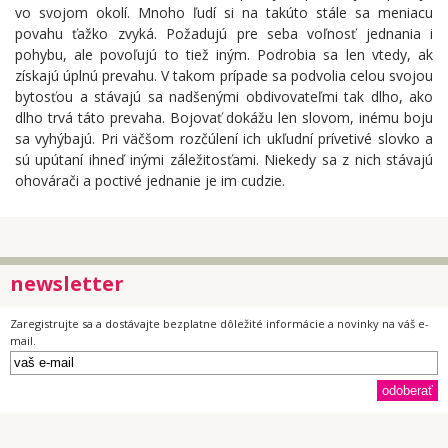
vo svojom okolí. Mnoho ľudí si na takúto stále sa meniacu
povahu ťažko zvyká. Požadujú pre seba voľnosť jednania i
pohybu, ale povoľujú to tiež iným. Podrobia sa len vtedy, ak
získajú úplnú prevahu. V takom prípade sa podvolia celou svojou
bytosťou a stávajú sa nadšenými obdivovateľmi tak dlho, ako
dlho trvá táto prevaha. Bojovať dokážu len slovom, inému boju
sa vyhýbajú. Pri väčšom rozčúlení ich ukľudní prívetivé slovko a
sú upútaní ihneď inými záležitosťami. Niekedy sa z nich stávajú
ohovárači a poctivé jednanie je im cudzie.
newsletter
Zaregistrujte sa a dostávajte bezplatne dôležité informácie a novinky na váš e-
mail.