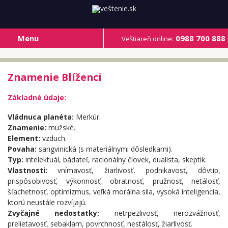
Menu
0988 700 888
Veštiareň online:
Znamenie Blíženci
Základné údaje:
Vládnuca planéta:
Merkúr.
Znamenie:
mužské.
Element:
vzduch.
Povaha:
sangvinická (s materiálnymi dôsledkami).
Typ:
intelektuál, bádateľ, racionálny človek, dualista, skeptik.
Vlastnosti:
vnímavosť, žiarlivosť, podnikavosť, dôvtip,
prispôsobivosť, výkonnosť, obratnosť, pružnosť, netálosť,
šľachetnosť, optimizmus, veľká morálna sila, vysoká inteligencia,
ktorú neustále rozvíjajú.
Zvyčajné nedostatky:
netrpezlivosť, nerozvážnosť,
prelietavosť, sebaklam, povrchnosť, nestálosť, žiarlivosť.