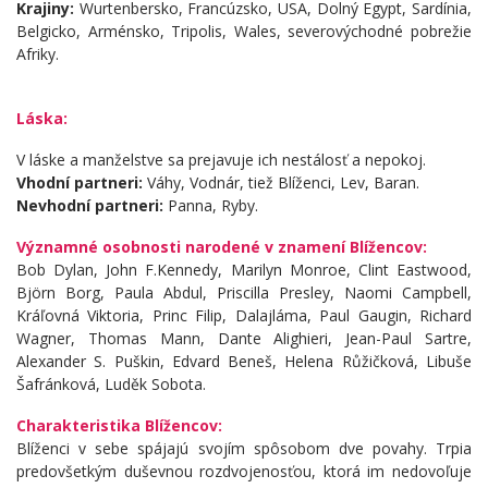
Krajiny:
Wurtenbersko, Francúzsko, USA, Dolný Egypt, Sardínia,
Belgicko, Arménsko, Tripolis, Wales, severovýchodné pobrežie
Afriky.
Láska:
V láske a manželstve sa prejavuje ich nestálosť a nepokoj.
Vhodní partneri:
Váhy, Vodnár, tiež Blíženci, Lev, Baran.
Nevhodní partneri:
Panna, Ryby.
Významné osobnosti narodené v znamení Blížencov:
Bob Dylan, John F.Kennedy, Marilyn Monroe, Clint Eastwood,
Björn Borg, Paula Abdul, Priscilla Presley, Naomi Campbell,
Kráľovná Viktoria, Princ Filip, Dalajláma, Paul Gaugin, Richard
Wagner, Thomas Mann, Dante Alighieri, Jean-Paul Sartre,
Alexander S. Puškin, Edvard Beneš, Helena Růžičková, Libuše
Šafránková, Luděk Sobota.
Charakteristika Blížencov:
Blíženci v sebe spájajú svojím spôsobom dve povahy. Trpia
predovšetkým duševnou rozdvojenosťou, ktorá im nedovoľuje