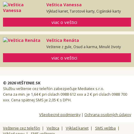
Veštica Vanessa
Výklad kariet, Tarotové karty, Cigánské karty
viac o veštici
Veštica Renáta
Veštenie z gule, Osud a karma, Minulé životy
viac o veštici
© 2026 VEŠTENIE.SK
Službu veštenie cez telefón zabezpečuje Mediatex s.r.o.
Cena za min. je 1,64 € pri císlach 0988 612 xxx a 2 € pri císlach 0988 700
xxx. Cena spätnej SMS je 2,05 € s DPH.
Všeobecné podmienky
|
Ochrana osobných údajov
Veštenie cez telefón
|
Veštica
|
Výklad kariet
|
SMS veštba
|
Výklad snov
|
SMS veštenie