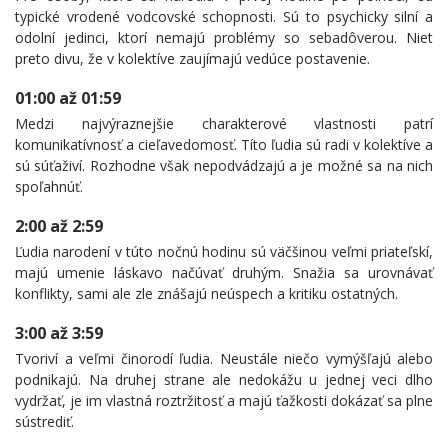
typické vrodené vodcovské schopnosti. Sú to psychicky silní a
odolní jedinci, ktorí nemajú problémy so sebadôverou. Niet
preto divu, že v kolektíve zaujímajú vedúce postavenie.
01:00 až 01:59
Medzi najvýraznejšie charakterové vlastnosti patrí
komunikatívnosť a cieľavedomosť. Títo ľudia sú radi v kolektíve a
sú súťaživí. Rozhodne však nepodvádzajú a je možné sa na nich
spoľahnúť.
2:00 až 2:59
Ľudia narodení v túto nočnú hodinu sú väčšinou veľmi priateľskí,
majú umenie láskavo načúvať druhým. Snažia sa urovnávať
konflikty, sami ale zle znášajú neúspech a kritiku ostatných.
3:00 až 3:59
Tvoriví a veľmi činorodí ľudia. Neustále niečo vymýšľajú alebo
podnikajú. Na druhej strane ale nedokážu u jednej veci dlho
vydržať, je im vlastná roztržitosť a majú ťažkosti dokázať sa plne
sústrediť.