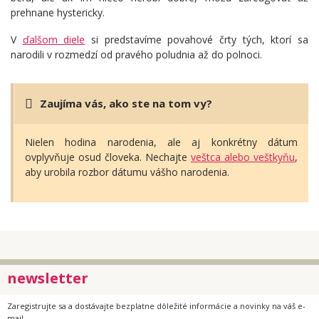
prehnane hystericky.
V
ďalšom diele
si predstavíme povahové črty tých, ktorí sa
narodili v rozmedzí od pravého poludnia až do polnoci.
Zaujíma vás, ako ste na tom vy?
Nielen hodina narodenia, ale aj konkrétny dátum
ovplyvňuje osud človeka. Nechajte
veštca alebo veštkyňu
,
aby urobila rozbor dátumu vášho narodenia.
newsletter
Zaregistrujte sa a dostávajte bezplatne dôležité informácie a novinky na váš e-
mail.