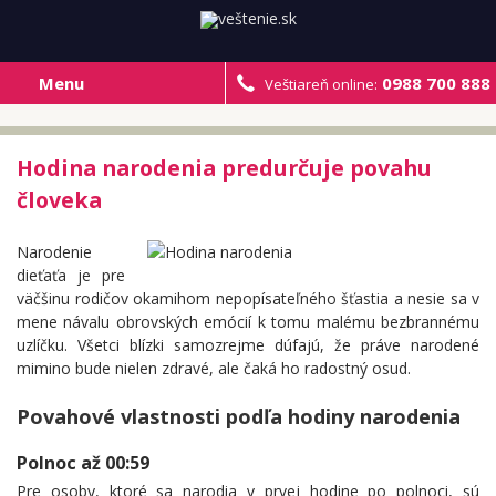
Menu
0988 700 888
Veštiareň online:
Hodina narodenia predurčuje povahu
človeka
Narodenie
dieťaťa je pre
väčšinu rodičov okamihom nepopísateľného šťastia a nesie sa v
mene návalu obrovských emócií k tomu malému bezbrannému
uzlíčku. Všetci blízki samozrejme dúfajú, že práve narodené
mimino bude nielen zdravé, ale čaká ho radostný osud.
Povahové vlastnosti podľa hodiny narodenia
Polnoc až 00:59
Pre osoby, ktoré sa narodia v prvej hodine po polnoci, sú