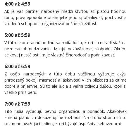
4:00 až 4:59
Ak je váš partner narodený medzi štvrtou až piatou hodinou
ráno, pravdepodobne oceňujete jeho spoľahlivosť, poctivosť a
vrodenú schopnosť organizovať bežné záležitosti.
5:00 až 5:59
V túto skorú rannú hodinu sa rodia ľudia, ktorí sa neradi viažu a
neznesú obmedzovanie. Milujú nezáväznosť, slobodu. Okrem
celkovej nestálosti im je vlastná činorodosť a podnikavosť.
6:00 až 6:59
Z osôb narodených v túto dobu väčšinou vyžaruje akýsi
prirodzený pokoj, miernosť a láskavosť. V ich blízkosti sa cítime
dobre a príjemne. Sú to ale ľudia s veľmi citlivou dušou, ktorí si
všetko príliš berú.
7:00 až 7:59
Títo ľudia vyžadujú pevnú organizáciu a poriadok. Akákoľvek
zmena plánu ich dokáže úplne rozhodiť. Na druhú stranu sú to
rozumne uvažujúci jedinci, ktorí bývajú úspešní a sebavedomí.