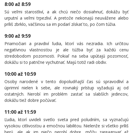
8:00 až 8:59
Sú veľmi starostliví, a ak chcú niečo dosiahnuť, dokážu byť
urputní a veľmi trpezliví. A pretože nekonajú neuvážene alebo
príliš zbrklo, väčšinou sa im podarí získať to, po čom túžia.
9:00 až 9:59
Priamočiari a pravdiví ľudia, ktorí vás nezradia. Ich určitou
negatívnou vlastnosťou je ale túžba byť za každú cenu
stredobodom pozornosti. Pokiaľ na seba upútajú pozornosť,
dokážu si to patrične vychutnať. Majú totiž radi obdiv.
10:00 až 10:59
Osoby narodené v tento dopoludňajší čas sú spravodliví a
úprimní nielen k sebe, ale rovnaký prístup vyžadujú aj od
ostatných. Nerobí im problém zastať sa slabších jedincov,
dokážu tiež dobre počúvať.
11:00 až 11:59
Ľudia, ktorí uvideli svetlo sveta pred poludním, sa vyznačujú
vysokou citlivosťou a emočnou labilitou. Nielenže si všetko príliš
berú, ale ak im niečo nerobí dobre, môžu zareagovať až