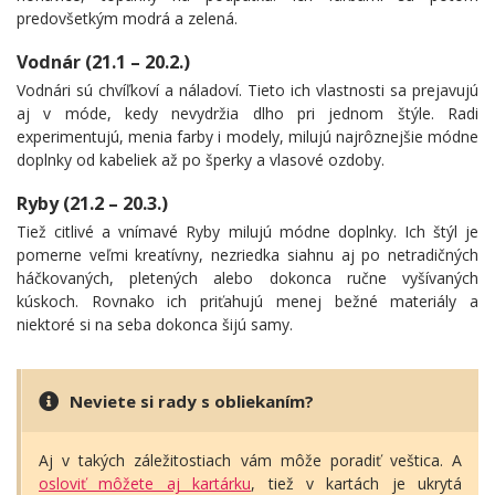
predovšetkým modrá a zelená.
Vodnár (21.1 – 20.2.)
Vodnári sú chvíľkoví a náladoví. Tieto ich vlastnosti sa prejavujú
aj v móde, kedy nevydržia dlho pri jednom štýle. Radi
experimentujú, menia farby i modely, milujú najrôznejšie módne
doplnky od kabeliek až po šperky a vlasové ozdoby.
Ryby (21.2 – 20.3.)
Tiež citlivé a vnímavé Ryby milujú módne doplnky. Ich štýl je
pomerne veľmi kreatívny, nezriedka siahnu aj po netradičných
háčkovaných, pletených alebo dokonca ručne vyšívaných
kúskoch. Rovnako ich priťahujú menej bežné materiály a
niektoré si na seba dokonca šijú samy.
Neviete si rady s obliekaním?
Aj v takých záležitostiach vám môže poradiť veštica. A
osloviť môžete aj kartárku
, tiež v kartách je ukrytá