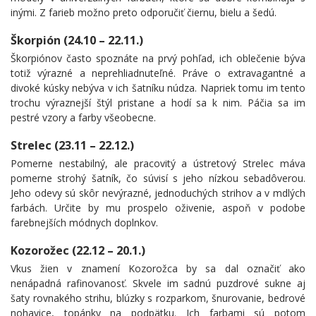
inými. Z farieb možno preto odporučiť čiernu, bielu a šedú.
Škorpión (24.10 – 22.11.)
Škorpiónov často spoznáte na prvý pohľad, ich oblečenie býva
totiž výrazné a neprehliadnuteľné. Práve o extravagantné a
divoké kúsky nebýva v ich šatníku núdza. Napriek tomu im tento
trochu výraznejší štýl pristane a hodí sa k nim. Páčia sa im
pestré vzory a farby všeobecne.
Strelec (23.11 – 22.12.)
Pomerne nestabilný, ale pracovitý a ústretový Strelec máva
pomerne strohý šatník, čo súvisí s jeho nízkou sebadôverou.
Jeho odevy sú skôr nevýrazné, jednoduchých strihov a v mdlých
farbách. Určite by mu prospelo oživenie, aspoň v podobe
farebnejších módnych doplnkov.
Kozorožec (22.12 – 20.1.)
Vkus žien v znamení Kozorožca by sa dal označiť ako
nenápadná rafinovanosť. Skvele im sadnú puzdrové sukne aj
šaty rovnakého strihu, blúzky s rozparkom, šnurovanie, bedrové
nohavice, topánky na podpätku. Ich farbami sú potom