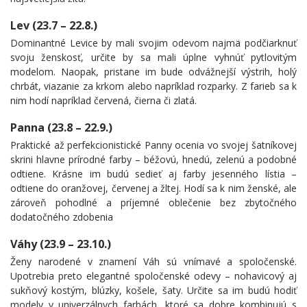
Lev (23.7 – 22.8.)
Dominantné Levice by mali svojim odevom najmä podčiarknuť
svoju ženskosť, určite by sa mali úplne vyhnúť pytlovitým
modelom. Naopak, pristane im bude odvážnejší výstrih, holý
chrbát, viazanie za krkom alebo napríklad rozparky. Z farieb sa k
nim hodí napríklad červená, čierna či zlatá.
Panna (23.8 – 22.9.)
Praktické až perfekcionistické Panny ocenia vo svojej šatníkovej
skrini hlavne prírodné farby – béžovú, hnedú, zelenú a podobné
odtiene. Krásne im budú sedieť aj farby jesenného lístia –
odtiene do oranžovej, červenej a žltej. Hodí sa k nim ženské, ale
zároveň pohodlné a príjemné oblečenie bez zbytočného
dodatočného zdobenia
Váhy (23.9 – 23.10.)
Ženy narodené v znamení Váh sú vnímavé a spoločenské.
Upotrebia preto elegantné spoločenské odevy – nohavicový aj
sukňový kostým, blúzky, košele, šaty. Určite sa im budú hodiť
modely v univerzálnych farbách, ktoré sa dobre kombinujú s