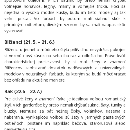
športovom oblečení. V ich šatníku by preto nemali chýbať
voľnejšie nohavice, legíny, mikiny a voľnejšie tričká. Hoci sa
nejedná o vysoko módne kúsky, budú im tieto modely aj tak
veľmi pristať. Vo farbách by potom mali siahnuť skôr k
prírodným odtieňom, divokým vzorom by sa mali naopak skôr
vyvarovať.
Blíženci (21. 5. – 21. 6.)
Blíženci u jedného módneho štýlu príliš dlho nevydržia, pokojne
si vezmú nový kúsok na seba iba raz a odložia ho. Práve kvôli
charakteristickej prelietavosti by si mali ženy v znamení
Blížencov zaobstarať dostatok nadčasových a univerzálnych
modelov v neutrálnych farbách, ku ktorým sa budú môcť vracať
bez ohľadu na aktuálne maniere.
Rak (22.6 – 22.7.)
Pre citlivé ženy v znamení Raka je ideálnou voľbou romantický
štýl, v ich garderóbe by preto nemali chýbať sukne, šaty, tuniky a
blúzky. Nemusia sa báť nežnej čipky, volánikov, riasenia a
naberania. Vynikajúcou voľbou sú šaty v jemných pastelových
odtieňoch, pristane im napríklad béžová, staroružová alebo
najsvetlejšia žltá.