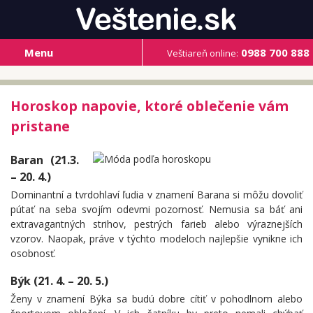
Menu
0988 700 888
Veštiareň online:
Horoskop napovie, ktoré oblečenie vám
pristane
Baran (21.3.
– 20. 4.)
Dominantní a tvrdohlaví ľudia v znamení Barana si môžu dovoliť
pútať na seba svojím odevmi pozornosť. Nemusia sa báť ani
extravagantných strihov, pestrých farieb alebo výraznejších
vzorov. Naopak, práve v týchto modeloch najlepšie vynikne ich
osobnosť.
Býk (21. 4. – 20. 5.)
Ženy v znamení Býka sa budú dobre cítiť v pohodlnom alebo