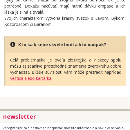
potrebné. Dokážu načúvať, majú nutnú dávku empatie a ich
láska je silná a trvalá.
Svojich charakterom vytvoria krásny zväzok s Levom, Býkom,
Kozorožcom či Baranom.
Kto sa k sebe skvele hodí a kto naopak?
Celá problematika je oveľa zložitejšia a niekedy spolu
môžu aj zdanlivo protichodné znamenia zverokruhu dobre
vychádzať. Bližšie súvislosti vám môže prezradiť napríklad
veštica alebo kartárka
.
newsletter
Zaregistrujte sa a dostávajte bezplatne dôležité informácie a novinky na váš e-