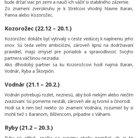
bude držať viac pri zemi a naučí ich vážiť si stabilného zázemie.
Zo znamení zverokruhu je k Strelcovi vhodný hlavne Baran,
Panna alebo Kozorožec.
Kozorožec (22.12 – 20.1.)
Kozorožec dokáže byť vytrvalý v ceste vedúcej k naplneniu jeho
snov. Sú teda veľmi ambiciózni, zároveň lipnú na dodržiavaní
pravidiel, majú zmysel pre poriadok a spravodlivosť. Svojho
partnera väčšinou nezradia.
Ako dlhodobý partner sa ku Kozorožcovi hodí najmä Baran,
Vodnár, Ryba a Škorpión.
Vodnár (21.1 – 20.2.)
Vodnári potrebujú rozlet, neznesú, aby boli niekým alebo niečím
zväzovaní. Sú pomerne nestáli, zároveň ale aj tvoriví a činorodí.
Hodí sa k nim tiež niekto zo znamení Vodnára, rozumieť by si
mohli tiež s Baranom, Blížencom, prípadne s Váhami.
Ryby (21.2 – 20.3.)
Ryby sú citlivé, snažia sa svojmu okoliu pomôcť, ak je to