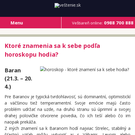
Menu
0988 700 888
Veštiareň online:
Ktoré znamenia sa k sebe podľa
horoskopu hodia?
Baran
(21.3. – 20.
4.)
Pre Baranov je typická tvrdohlavosť, sú dominantní, optimistickí
a väčšinou tiež temperamentní. Svoje emócie majú často
problém udržať na uzde, na druhú stranu sú úprimní a svojej
drahej polovičke otvorene povedia, čo ich teší alebo čo im
naopak prekáža.
Z iných znamení sa k Baranom hodí najviac Strelec, stabilný a
šťastný vzťah môžu vytvoriť aj s Váhami, Levom alebo