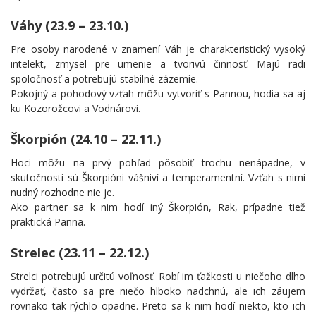
Váhy (23.9 – 23.10.)
Pre osoby narodené v znamení Váh je charakteristický vysoký
intelekt, zmysel pre umenie a tvorivú činnosť. Majú radi
spoločnosť a potrebujú stabilné zázemie.
Pokojný a pohodový vzťah môžu vytvoriť s Pannou, hodia sa aj
ku Kozorožcovi a Vodnárovi.
Škorpión (24.10 – 22.11.)
Hoci môžu na prvý pohľad pôsobiť trochu nenápadne, v
skutočnosti sú Škorpióni vášniví a temperamentní. Vzťah s nimi
nudný rozhodne nie je.
Ako partner sa k nim hodí iný Škorpión, Rak, prípadne tiež
praktická Panna.
Strelec (23.11 – 22.12.)
Strelci potrebujú určitú voľnosť. Robí im ťažkosti u niečoho dlho
vydržať, často sa pre niečo hlboko nadchnú, ale ich záujem
rovnako tak rýchlo opadne. Preto sa k nim hodí niekto, kto ich