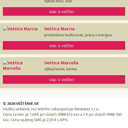
Výklad snov, Snár
viac o veštici
Veštica Marcia
predvídanie budúcnosti, práca s energiou
viac o veštici
Veštica Marcella
výklad kariet, karma
viac o veštici
© 2026 VEŠTENIE.SK
Službu veštenie cez telefón zabezpečuje Mediatex s.r.o.
Cena za min. je 1,64 € pri císlach 0988 612 xxx a 2 € pri císlach 0988 700
xxx. Cena spätnej SMS je 2,05 € s DPH.