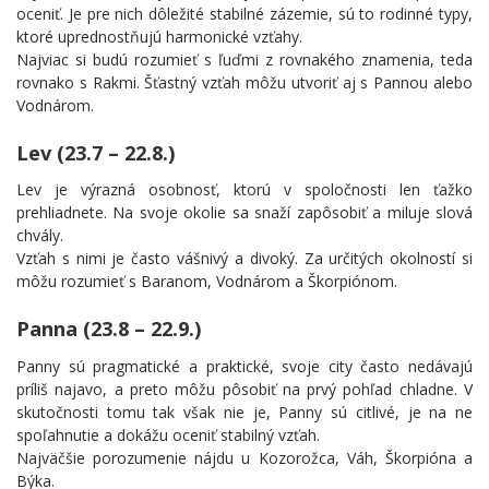
oceniť. Je pre nich dôležité stabilné zázemie, sú to rodinné typy,
ktoré uprednostňujú harmonické vzťahy.
Najviac si budú rozumieť s ľuďmi z rovnakého znamenia, teda
rovnako s Rakmi. Šťastný vzťah môžu utvoriť aj s Pannou alebo
Vodnárom.
Lev (23.7 – 22.8.)
Lev je výrazná osobnosť, ktorú v spoločnosti len ťažko
prehliadnete. Na svoje okolie sa snaží zapôsobiť a miluje slová
chvály.
Vzťah s nimi je často vášnivý a divoký. Za určitých okolností si
môžu rozumieť s Baranom, Vodnárom a Škorpiónom.
Panna (23.8 – 22.9.)
Panny sú pragmatické a praktické, svoje city často nedávajú
príliš najavo, a preto môžu pôsobiť na prvý pohľad chladne. V
skutočnosti tomu tak však nie je, Panny sú citlivé, je na ne
spoľahnutie a dokážu oceniť stabilný vzťah.
Najväčšie porozumenie nájdu u Kozorožca, Váh, Škorpióna a
Býka.