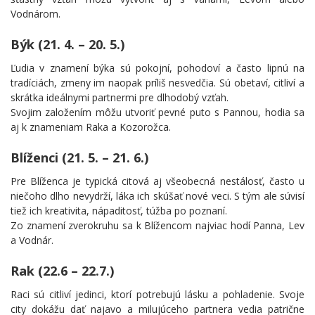
Vodnárom.
Býk (21. 4. – 20. 5.)
Ľudia v znamení býka sú pokojní, pohodoví a často lipnú na
tradíciách, zmeny im naopak príliš nesvedčia. Sú obetaví, citliví a
skrátka ideálnymi partnermi pre dlhodobý vzťah.
Svojim založením môžu utvoriť pevné puto s Pannou, hodia sa
aj k znameniam Raka a Kozorožca.
Blíženci (21. 5. – 21. 6.)
Pre Blíženca je typická citová aj všeobecná nestálosť, často u
niečoho dlho nevydrží, láka ich skúšať nové veci. S tým ale súvisí
tiež ich kreativita, nápaditosť, túžba po poznaní.
Zo znamení zverokruhu sa k Blížencom najviac hodí Panna, Lev
a Vodnár.
Rak (22.6 – 22.7.)
Raci sú citliví jedinci, ktorí potrebujú lásku a pohladenie. Svoje
city dokážu dať najavo a milujúceho partnera vedia patrične