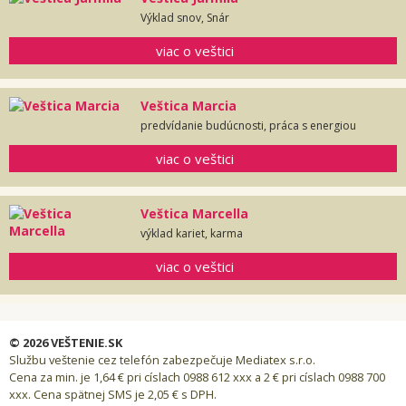
Výklad snov, Snár
viac o veštici
Veštica Marcia
predvídanie budúcnosti, práca s energiou
viac o veštici
Veštica Marcella
výklad kariet, karma
viac o veštici
© 2026 VEŠTENIE.SK
Službu veštenie cez telefón zabezpečuje Mediatex s.r.o.
Cena za min. je 1,64 € pri císlach 0988 612 xxx a 2 € pri císlach 0988 700
xxx. Cena spätnej SMS je 2,05 € s DPH.