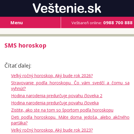
Menu
0988 700 888
Veštiareň online:
SMS horoskop
Čítať ďalej:
Veľký ročný horoskop. Aký bude rok 2026?
Stravovanie podľa horoskopu. Čo vám svedčí a čomu sa
vyhnúť?
Hodina narodenia predurčuje povahu človeka 2
Hodina narodenia predurčuje povahu človeka
Zistite, ako ste na tom so športom podľa horoskopu
Deti podľa horoskopu. Máte doma jedoša, alebo akčného
parťáka?
Veľký ročný horoskop. Aký bude rok 2023?