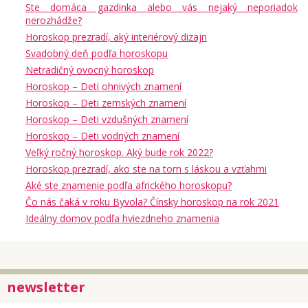
Ste domáca gazdinka alebo vás nejaký neporiadok
nerozhádže?
Horoskop prezradí, aký interiérový dizajn
Svadobný deň podľa horoskopu
Netradičný ovocný horoskop
Horoskop – Deti ohnivých znamení
Horoskop – Deti zemských znamení
Horoskop – Deti vzdušných znamení
Horoskop – Deti vodných znamení
Veľký ročný horoskop. Aký bude rok 2022?
Horoskop prezradí, ako ste na tom s láskou a vzťahmi
Aké ste znamenie podľa afrického horoskopu?
Čo nás čaká v roku Byvola? Čínsky horoskop na rok 2021
Ideálny domov podľa hviezdneho znamenia
newsletter