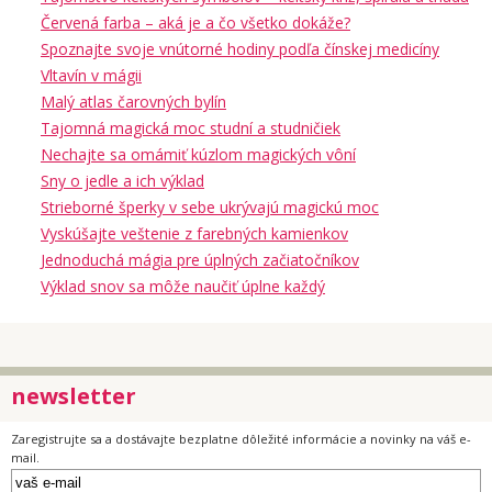
Červená farba – aká je a čo všetko dokáže?
Spoznajte svoje vnútorné hodiny podľa čínskej medicíny
Vltavín v mágii
Malý atlas čarovných bylín
Tajomná magická moc studní a studničiek
Nechajte sa omámiť kúzlom magických vôní
Sny o jedle a ich výklad
Strieborné šperky v sebe ukrývajú magickú moc
Vyskúšajte veštenie z farebných kamienkov
Jednoduchá mágia pre úplných začiatočníkov
Výklad snov sa môže naučiť úplne každý
newsletter
Zaregistrujte sa a dostávajte bezplatne dôležité informácie a novinky na váš e-
mail.