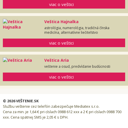
viac o veštici
Veštica Hajnalka
astrológia, numerológia, tradičná čínska
medicína, alternatívne liečiteľstvo
viac o veštici
Veštica Aria
veštenie a osud, predvídanie budúcnosti
viac o veštici
© 2026 VEŠTENIE.SK
Službu veštenie cez telefón zabezpečuje Mediatex s.r.o.
Cena za min. je 1,64 € pri císlach 0988 612 xxx a 2 € pri císlach 0988 700
xxx. Cena spätnej SMS je 2,05 € s DPH.