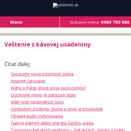
Menu
0988 700 888
Veštiareň online:
Veštenie z kávovej usadeniny
Čítať ďalej:
Spoznajte svoje totemové zviera
Jesenné čarovanie
Knihy o mágii, ktoré stoja za pozornosť
Duchovné meno je odrazom duše
Malý snár neobvyklých snov
Symbolom zrodenia, života a smrti je trojuholník
Objavte kúzlo vydymovania
Fialový plameň alebo energia čistého svetla
Tajomstvo keltských symbolov – keltský kríž, špirála a triáda