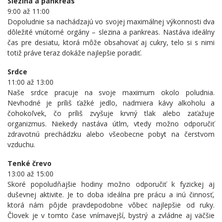
Slezina a pankreas
9:00 až 11:00
Dopoludnie sa nachádzajú vo svojej maximálnej výkonnosti dva
dôležité vnútorné orgány – slezina a pankreas. Nastáva ideálny
čas pre desiatu, ktorá môže obsahovať aj cukry, telo si s nimi
totiž práve teraz dokáže najlepšie poradiť.
Srdce
11:00 až 13:00
Naše srdce pracuje na svoje maximum okolo poludnia.
Nevhodné je príliš ťažké jedlo, nadmiera kávy alkoholu a
čohokoľvek, čo príliš zvyšuje krvný tlak alebo zaťažuje
organizmus. Niekedy nastáva útlm, vtedy možno odporučiť
zdravotnú prechádzku alebo všeobecne pobyt na čerstvom
vzduchu.
Tenké črevo
13:00 až 15:00
Skoré popoludňajšie hodiny možno odporučiť k fyzickej aj
duševnej aktivite. Je to doba ideálna pre prácu a inú činnosť,
ktorá nám pôjde pravdepodobne vôbec najlepšie od ruky.
Človek je v tomto čase vnímavejší, bystrý a zvládne aj väčšie