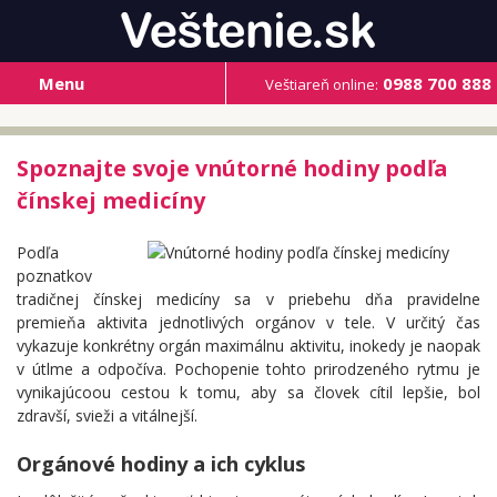
Menu
0988 700 888
Veštiareň online:
Spoznajte svoje vnútorné hodiny podľa
čínskej medicíny
Podľa
poznatkov
tradičnej čínskej medicíny sa v priebehu dňa pravidelne
premieňa aktivita jednotlivých orgánov v tele. V určitý čas
vykazuje konkrétny orgán maximálnu aktivitu, inokedy je naopak
v útlme a odpočíva. Pochopenie tohto prirodzeného rytmu je
vynikajúcoou cestou k tomu, aby sa človek cítil lepšie, bol
zdravší, svieži a vitálnejší.
Orgánové hodiny a ich cyklus