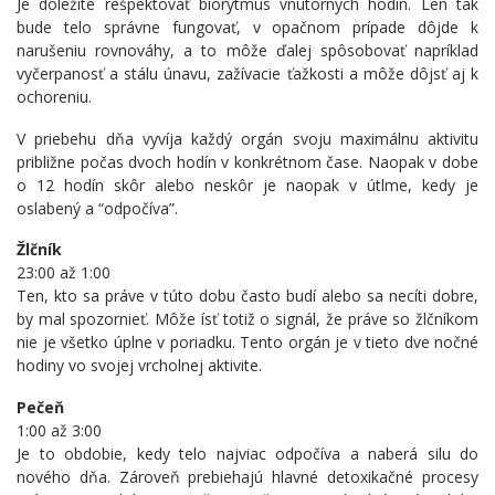
Je dôležité rešpektovať biorytmus vnútorných hodín. Len tak
bude telo správne fungovať, v opačnom prípade dôjde k
narušeniu rovnováhy, a to môže ďalej spôsobovať napríklad
vyčerpanosť a stálu únavu, zažívacie ťažkosti a môže dôjsť aj k
ochoreniu.
V priebehu dňa vyvíja každý orgán svoju maximálnu aktivitu
približne počas dvoch hodín v konkrétnom čase. Naopak v dobe
o 12 hodín skôr alebo neskôr je naopak v útlme, kedy je
oslabený a “odpočíva”.
Žlčník
23:00 až 1:00
Ten, kto sa práve v túto dobu často budí alebo sa necíti dobre,
by mal spozornieť. Môže ísť totiž o signál, že práve so žlčníkom
nie je všetko úplne v poriadku. Tento orgán je v tieto dve nočné
hodiny vo svojej vrcholnej aktivite.
Pečeň
1:00 až 3:00
Je to obdobie, kedy telo najviac odpočíva a naberá silu do
nového dňa. Zároveň prebiehajú hlavné detoxikačné procesy