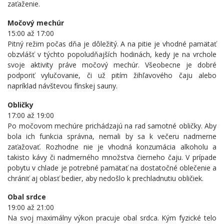
zaťaženie.
Močový mechúr
15:00 až 17:00
Pitný režim počas dňa je dôležitý. A na pitie je vhodné pamätať
obzvlášť v týchto popoludňajších hodinách, kedy je na vrchole
svoje aktivity práve močový mechúr. Všeobecne je dobré
podporiť vylučovanie, či už pitím žihľavového čaju alebo
napríklad návštevou fínskej sauny.
Obličky
17:00 až 19:00
Po močovom mechúre prichádzajú na rad samotné obličky. Aby
bola ich funkcia správna, nemali by sa k večeru nadmerne
zaťažovať. Rozhodne nie je vhodná konzumácia alkoholu a
takisto kávy či nadmerného množstva čierneho čaju. V prípade
pobytu v chlade je potrebné pamätať na dostatočné oblečenie a
chrániť aj oblasť bedier, aby nedošlo k prechladnutiu obličiek.
Obal srdce
19:00 až 21:00
Na svoj maximálny výkon pracuje obal srdca. Kým fyzické telo