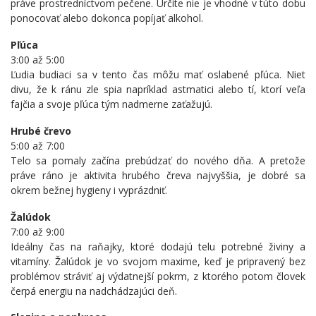
práve prostredníctvom pečene. Určite nie je vhodné v túto dobu
ponocovať alebo dokonca popíjať alkohol.
Pľúca
3:00 až 5:00
Ľudia budiaci sa v tento čas môžu mať oslabené pľúca. Niet
divu, že k ránu zle spia napríklad astmatici alebo tí, ktorí veľa
fajčia a svoje pľúca tým nadmerne zaťažujú.
Hrubé črevo
5:00 až 7:00
Telo sa pomaly začína prebúdzať do nového dňa. A pretože
práve ráno je aktivita hrubého čreva najvyššia, je dobré sa
okrem bežnej hygieny i vyprázdniť.
Žalúdok
7:00 až 9:00
Ideálny čas na raňajky, ktoré dodajú telu potrebné živiny a
vitamíny. Žalúdok je vo svojom maxime, keď je pripravený bez
problémov stráviť aj výdatnejší pokrm, z ktorého potom človek
čerpá energiu na nadchádzajúci deň.