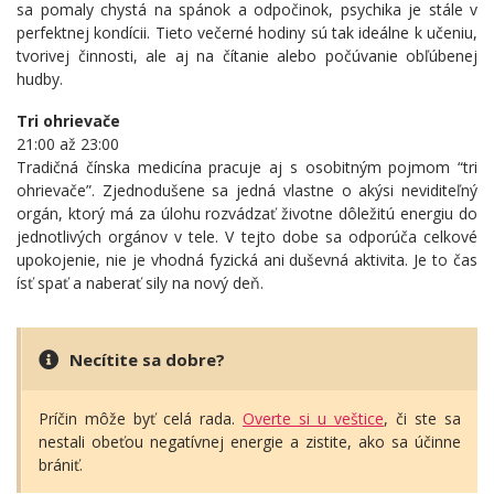
sa pomaly chystá na spánok a odpočinok, psychika je stále v
perfektnej kondícii. Tieto večerné hodiny sú tak ideálne k učeniu,
tvorivej činnosti, ale aj na čítanie alebo počúvanie obľúbenej
hudby.
Tri ohrievače
21:00 až 23:00
Tradičná čínska medicína pracuje aj s osobitným pojmom “tri
ohrievače”. Zjednodušene sa jedná vlastne o akýsi neviditeľný
orgán, ktorý má za úlohu rozvádzať životne dôležitú energiu do
jednotlivých orgánov v tele. V tejto dobe sa odporúča celkové
upokojenie, nie je vhodná fyzická ani duševná aktivita. Je to čas
ísť spať a naberať sily na nový deň.
Necítite sa dobre?
Príčin môže byť celá rada.
Overte si u veštice
, či ste sa
nestali obeťou negatívnej energie a zistite, ako sa účinne
brániť.