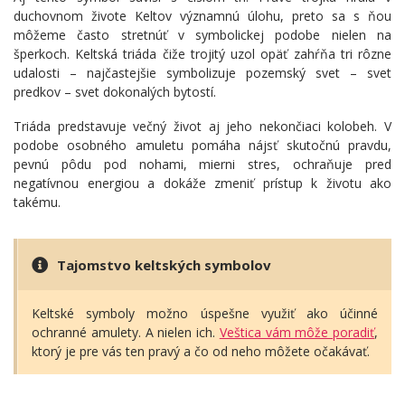
duchovnom živote Keltov významnú úlohu, preto sa s ňou
môžeme často stretnúť v symbolickej podobe nielen na
šperkoch. Keltská triáda čiže trojitý uzol opäť zahŕňa tri rôzne
udalosti – najčastejšie symbolizuje pozemský svet – svet
predkov – svet dokonalých bytostí.
Triáda predstavuje večný život aj jeho nekončiaci kolobeh. V
podobe osobného amuletu pomáha nájsť skutočnú pravdu,
pevnú pôdu pod nohami, mierni stres, ochraňuje pred
negatívnou energiou a dokáže zmeniť prístup k životu ako
takému.
Tajomstvo keltských symbolov
Keltské symboly možno úspešne využiť ako účinné
ochranné amulety. A nielen ich.
Veštica vám môže poradiť
,
ktorý je pre vás ten pravý a čo od neho môžete očakávať.