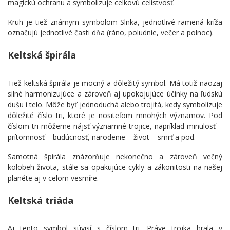
magickú ochranu a symbolizuje celkovú celistvosť.
Kruh je tiež známym symbolom Slnka, jednotlivé ramená kríža
označujú jednotlivé časti dňa (ráno, poludnie, večer a polnoc).
Keltská špirála
Tiež keltská špirála je mocný a dôležitý symbol. Má totiž naozaj
silné harmonizujúce a zároveň aj upokojujúce účinky na ľudskú
dušu i telo. Môže byť jednoduchá alebo trojitá, kedy symbolizuje
dôležité číslo tri, ktoré je nositeľom mnohých významov. Pod
číslom tri môžeme nájsť významné trojice, napríklad minulosť –
prítomnosť – budúcnosť, narodenie – život – smrť a pod.
Samotná špirála znázorňuje nekonečno a zároveň večný
kolobeh života, stále sa opakujúce cykly a zákonitosti na našej
planéte aj v celom vesmíre.
Keltská triáda
Aj tento symbol súvisí s číslom tri. Práve trojka hrala v