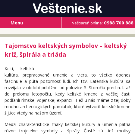
Menu
0988 700 888
Veštiareň online:
Tajomstvo keltských symbolov – keltský
kríž, špirála a triáda
Kelti, keltská
kultúra, prepracované umenie a viera, to všetko dodnes
fascinuje a púta pozornosť ľudí. Ich tzv. Laténska kultúra sa
rozvíjala v období približne od polovice 5. Storočia pred n. l. až
do prelomu letopočtu, kedy keltské kmene z väčšej časti
podľahli rímskej vojenskej expanzii. Tiež u nás máme z tej doby
mnoho archeologických pamiatok, ktoré vytvorili keltské kmene
žijúce vtedy na našom území.
Medzi charakteristické znaky keltskej kultúry a umenia patria
rôzne trojdielne symboly a špirály. Časté sú tiež motívy