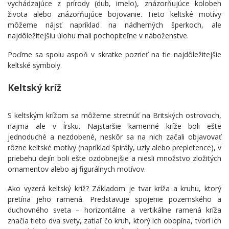
vychádzajúce z prírody (dub, imelo), znázorňujúce kolobeh
života alebo znázorňujúce bojovanie. Tieto keltské motívy
môžeme nájsť napríklad na nádherných šperkoch, ale
najdôležitejšiu úlohu mali pochopiteľne v náboženstve.
Poďme sa spolu aspoň v skratke pozrieť na tie najdôležitejšie
keltské symboly.
Keltský kríž
S keltským krížom sa môžeme stretnúť na Britských ostrovoch,
najmä ale v Írsku. Najstaršie kamenné kríže boli ešte
jednoduché a nezdobené, neskôr sa na nich začali objavovať
rôzne keltské motívy (napríklad špirály, uzly alebo prepletence), v
priebehu dejín boli ešte ozdobnejšie a niesli množstvo zložitých
ornamentov alebo aj figurálnych motívov.
Ako vyzerá keltský kríž? Základom je tvar kríža a kruhu, ktorý
pretína jeho ramená. Predstavuje spojenie pozemského a
duchovného sveta – horizontálne a vertikálne ramená kríža
značia tieto dva svety, zatiaľ čo kruh, ktorý ich obopína, tvorí ich