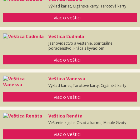
Výklad kariet, Cigánske karty, Tarotové karty
viac o veštici
Veštica Ľudmila
Jasnovidectvo a veštenie, Spirituálne
poradenstvo, Práca s kyvadlom
viac o veštici
Veštica Vanessa
Výklad kariet, Tarotové karty, Cigánské karty
viac o veštici
Veštica Renáta
Veštenie z gule, Osud a karma, Minulé životy
viac o veštici