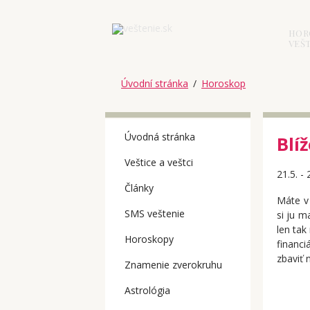
HOR
VEŠT
Úvodní stránka
/
Horoskop
Úvodná stránka
Blí
Veštice a veštci
21.5. - 
Články
Máte v 
SMS veštenie
si ju ma
len tak
Horoskopy
financ
zbaviť 
Znamenie zverokruhu
Astrológia