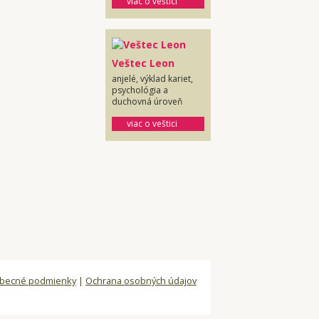
viac o veštici
Veštec Leon
anjelé, výklad kariet,
psychológia a
duchovná úroveň
viac o veštici
becné podmienky
|
Ochrana osobných údajov