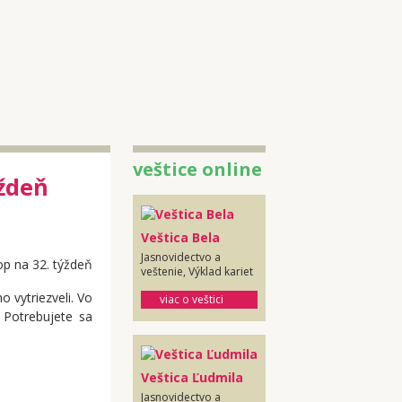
veštice online
ýždeň
Veštica Bela
Jasnovidectvo a
veštenie, Výklad kariet
o vytriezveli. Vo
viac o veštici
 Potrebujete sa
Veštica Ľudmila
Jasnovidectvo a