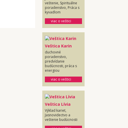
veštenie, Spirituálne
poradenstvo, Práca s
kyvadlom
viac o veštici
Veštica Karin
duchovné
poradenstvo,
predvídanie
budúcnosti, práca s
energiou
viac o veštici
Veštica Lívia
Výklad kariet,
Jasnovidectvo a
veštenie budúcnosti