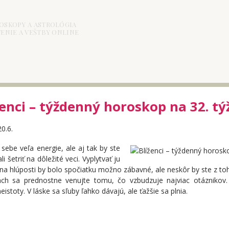
OSKOPY A ASTROLÓGIA
ENIE A VEŠTBY ONLINE
ženci – týždenný horoskop na 32. t
20.6.
sebe veľa energie, ale aj tak by ste
li šetriť na dôležité veci. Vyplytvať ju
 na hlúposti by bolo spočiatku možno zábavné, ale neskôr by ste z toh
iách sa prednostne venujte tomu, čo vzbudzuje najviac otáznikov.
neistoty. V láske sa sľuby ľahko dávajú, ale ťažšie sa plnia.