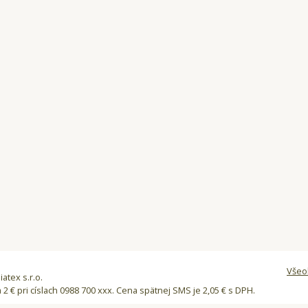
Všeo
atex s.r.o.
a 2 € pri císlach 0988 700 xxx. Cena spätnej SMS je 2,05 € s DPH.