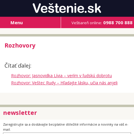
Menu
0988 700 888
Veštiareň online:
Rozhovory
Čítať ďalej:
Rozhovor: Jasnovidka Lívia – verím v ľudskú dobrotu
Rozhovor: Veštec Rudy – Hľadajte lásku, učia nás anjeli
newsletter
Zaregistrujte sa a dostávajte bezplatne dôležité informácie a novinky na váš e-
mail.