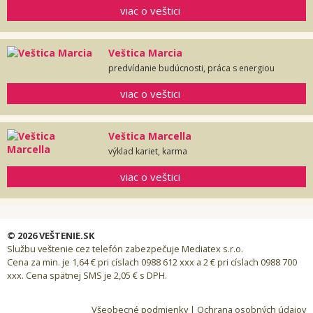
viac o veštici
Veštica Marcia
predvídanie budúcnosti, práca s energiou
viac o veštici
Veštica Marcella
výklad kariet, karma
viac o veštici
© 2026 VEŠTENIE.SK
Službu veštenie cez telefón zabezpečuje Mediatex s.r.o.
Cena za min. je 1,64 € pri císlach 0988 612 xxx a 2 € pri císlach 0988 700
xxx. Cena spätnej SMS je 2,05 € s DPH.
Všeobecné podmienky
|
Ochrana osobných údajov