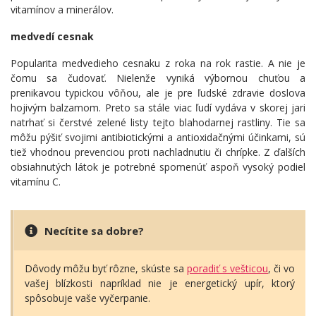
vitamínov a minerálov.
medvedí cesnak
Popularita medvedieho cesnaku z roka na rok rastie. A nie je
čomu sa čudovať. Nielenže vyniká výbornou chuťou a
prenikavou typickou vôňou, ale je pre ľudské zdravie doslova
hojivým balzamom. Preto sa stále viac ľudí vydáva v skorej jari
natrhať si čerstvé zelené listy tejto blahodarnej rastliny. Tie sa
môžu pýšiť svojimi antibiotickými a antioxidačnými účinkami, sú
tiež vhodnou prevenciou proti nachladnutiu či chrípke. Z ďalších
obsiahnutých látok je potrebné spomenúť aspoň vysoký podiel
vitamínu C.
Necítite sa dobre?
Dôvody môžu byť rôzne, skúste sa
poradiť s vešticou
, či vo
vašej blízkosti napríklad nie je energetický upír, ktorý
spôsobuje vaše vyčerpanie.