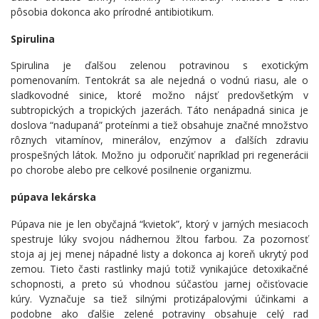
pôsobia dokonca ako prírodné antibiotikum.
Spirulina
Spirulina je ďalšou zelenou potravinou s exotickým
pomenovaním. Tentokrát sa ale nejedná o vodnú riasu, ale o
sladkovodné sinice, ktoré možno nájsť predovšetkým v
subtropických a tropických jazerách. Táto nenápadná sinica je
doslova “nadupaná” proteínmi a tiež obsahuje značné množstvo
rôznych vitamínov, minerálov, enzýmov a ďalších zdraviu
prospešných látok. Možno ju odporučiť napríklad pri regenerácii
po chorobe alebo pre celkové posilnenie organizmu.
púpava lekárska
Púpava nie je len obyčajná “kvietok”, ktorý v jarných mesiacoch
spestruje lúky svojou nádhernou žltou farbou. Za pozornosť
stoja aj jej menej nápadné listy a dokonca aj koreň ukrytý pod
zemou. Tieto časti rastlinky majú totiž vynikajúce detoxikačné
schopnosti, a preto sú vhodnou súčasťou jarnej očisťovacie
kúry. Vyznačuje sa tiež silnými protizápalovými účinkami a
podobne ako ďalšie zelené potraviny obsahuje celý rad