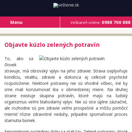
Menu
0988 700 888
Veštiareň online:
Objavte kúzlo zelených potravín
To, ako sa
človek
stravuje, má obrovský vplyv na jeho zdravie. Strava ovplyvňuje
kondíciu, vitalitu, zdravie a dokonca aj celkové psychické
rozpoloženie. Niektoré potraviny nie sú vhodné vôbec, iné by
sme mali konzumovať iba v obmedzenej miere. Na druhej
strane existuje skupina potravín, ktoré majú na ľudský
organizmus veľmi blahodarný vplyv. Nie sú síce úplne zázračné,
ale rozhodne sú pre zdravie veľmi prospešné a môžu pomôcť
mierniť rôzne zdravotné neduhy, prípadne spomaľovať proces
starnutia buniek.
Fenoménom poslednej doby sa stali tzv. Zelené potraviny, ktoré