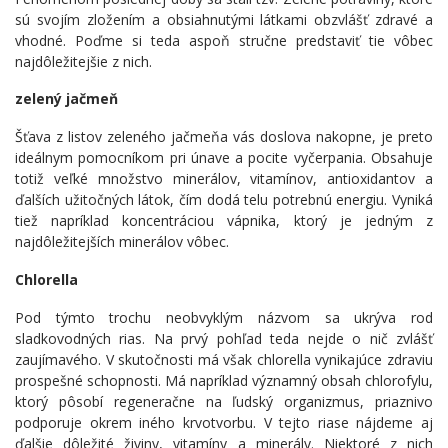
sú svojím zložením a obsiahnutými látkami obzvlášť zdravé a
vhodné. Poďme si teda aspoň stručne predstaviť tie vôbec
najdôležitejšie z nich.
zelený jačmeň
Šťava z listov zeleného jačmeňa vás doslova nakopne, je preto
ideálnym pomocníkom pri únave a pocite vyčerpania. Obsahuje
totiž veľké množstvo minerálov, vitamínov, antioxidantov a
ďalších užitočných látok, čím dodá telu potrebnú energiu. Vyniká
tiež napríklad koncentráciou vápnika, ktorý je jedným z
najdôležitejších minerálov vôbec.
Chlorella
Pod týmto trochu neobvyklým názvom sa ukrýva rod
sladkovodných rias. Na prvý pohľad teda nejde o nič zvlášť
zaujímavého. V skutočnosti má však chlorella vynikajúce zdraviu
prospešné schopnosti. Má napríklad významný obsah chlorofylu,
ktorý pôsobí regeneračne na ľudský organizmus, priaznivo
podporuje okrem iného krvotvorbu. V tejto riase nájdeme aj
ďalšie dôležité živiny, vitamíny a minerály. Niektoré z nich