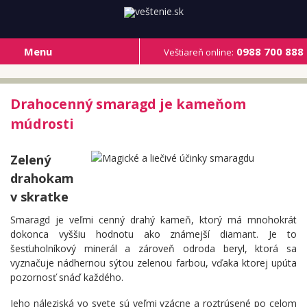
Menu
0988 700 888
Veštiareň online:
Drahocenný smaragd je kameňom
múdrosti
Zelený
drahokam
v skratke
Smaragd je veľmi cenný drahý kameň, ktorý má mnohokrát
dokonca vyššiu hodnotu ako známejší diamant. Je to
šesťuholníkový minerál a zároveň odroda beryl, ktorá sa
vyznačuje nádhernou sýtou zelenou farbou, vďaka ktorej upúta
pozornosť snáď každého.
Jeho náleziská vo svete sú veľmi vzácne a roztrúsené po celom