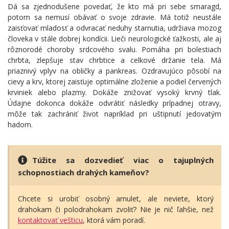
Dá sa zjednodušene povedať, že kto má pri sebe smaragd,
potom sa nemusí obávať o svoje zdravie. Má totiž neustále
zaisťovať mladosť a odvracať neduhy starnutia, udržiava mozog
človeka v stále dobrej kondícii. Lieči neurologické ťažkosti, ale aj
rôznorodé choroby srdcového svalu. Pomáha pri bolestiach
chrbta, zlepšuje stav chrbtice a celkové držanie tela. Má
priaznivý vplyv na obličky a pankreas. Ozdravujúco pôsobí na
cievy a krv, ktorej zaisťuje optimálne zloženie a podiel červených
krviniek alebo plazmy. Dokáže znižovať vysoký krvný tlak.
Údajne dokonca dokáže odvrátiť následky prípadnej otravy,
môže tak zachrániť život napríklad pri uštipnutí jedovatým
hadom.
Túžite sa dozvedieť viac o tajuplných
schopnostiach drahých kameňov?
Chcete si urobiť osobný amulet, ale neviete, ktorý
drahokam či polodrahokam zvoliť? Nie je nič ľahšie, než
kontaktovať vešticu
, ktorá vám poradí.