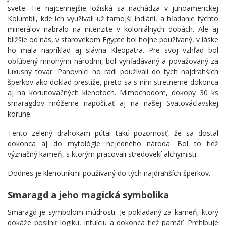
svete. Tie najcennejšie ložiská sa nachádza v juhoamerickej
Kolumbii, kde ich využívali už tamojší indiáni, a hľadanie týchto
minerálov nabralo na intenzite v koloniálnych dobách. Ale aj
bližšie od nás, v starovekom Egypte bol hojne používaný, v láske
ho mala napríklad aj slávna Kleopatra. Pre svoj vzhľad bol
obľúbený mnohými národmi, bol vyhľadávaný a považovaný za
luxusný tovar. Panovníci ho radi používali do tých najdrahších
šperkov ako doklad prestíže, preto sa s ním stretneme dokonca
aj na korunovačných klenotoch. Mimochodom, dokopy 30 ks
smaragdov môžeme napočítať aj na našej Svätováclavskej
korune.
Tento zelený drahokam pútal takú pozornosť, že sa dostal
dokonca aj do mytológie nejedného národa. Bol to tiež
význačný kameň, s ktorým pracovali stredovekí alchymisti.
Dodnes je klenotníkmi používaný do tých najdrahších šperkov.
Smaragd a jeho magická symbolika
Smaragd je symbolom múdrosti. Je pokladaný za kameň, ktorý
dokáže posilniť logiku, intuíciu a dokonca tiež pamäť. Prehlbuje