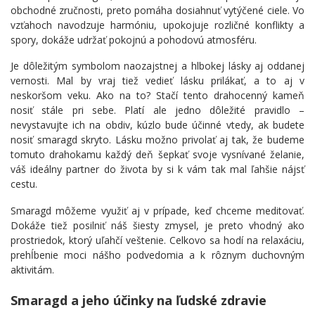
obchodné zručnosti, preto pomáha dosiahnuť vytýčené ciele. Vo
vzťahoch navodzuje harmóniu, upokojuje rozličné konflikty a
spory, dokáže udržať pokojnú a pohodovú atmosféru.
Je dôležitým symbolom naozajstnej a hlbokej lásky aj oddanej
vernosti. Mal by vraj tiež vedieť lásku prilákať, a to aj v
neskoršom veku. Ako na to? Stačí tento drahocenný kameň
nosiť stále pri sebe. Platí ale jedno dôležité pravidlo –
nevystavujte ich na obdiv, kúzlo bude účinné vtedy, ak budete
nosiť smaragd skryto. Lásku možno privolať aj tak, že budeme
tomuto drahokamu každý deň šepkať svoje vysnívané želanie,
váš ideálny partner do života by si k vám tak mal ľahšie nájsť
cestu.
Smaragd môžeme využiť aj v prípade, keď chceme meditovať.
Dokáže tiež posilniť náš šiesty zmysel, je preto vhodný ako
prostriedok, ktorý uľahčí veštenie. Celkovo sa hodí na relaxáciu,
prehĺbenie moci nášho podvedomia a k rôznym duchovným
aktivitám.
Smaragd a jeho účinky na ľudské zdravie