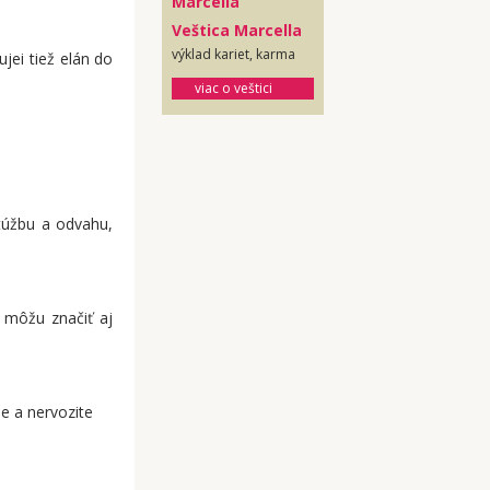
Veštica Marcella
výklad kariet, karma
jei tiež elán do
viac o veštici
 túžbu a odvahu,
 môžu značiť aj
se a nervozite