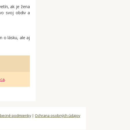
tín, ak je žena
vo svoj obdiv a
 o lásku, ale aj
ica
.
becné podmienky
|
Ochrana osobných údajov