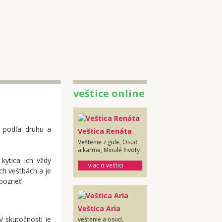
veštice online
Veštica Renáta
Veštenie z gule, Osud
a karma, Minulé životy
kytica ich vždy
viac o veštici
ch veštbách a je
ozrieť.
Veštica Aria
V skutočnosti je
veštenie a osud,