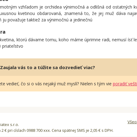
amotným vzhľadom je orchidea výnimočná a odlišná od ostatných kve
luxusnou kvetinou obdarovaná, znamená to, že jej muž dáva naja
 ju považuje taktiež za výnimočnú a jedinečnú
ra
 kvetina, ktorú dávame tomu, koho máme úprimne radi, nemusí ísť len
 priateľstvo
Zaujala vás to a túžite sa dozvedieť viac?
te vedieť, čo si o vás nejaký muž myslí? Nielen s tým vie
poradiť vešt
Všeo
atex s.r.o.
a 2 € pri císlach 0988 700 xxx. Cena spätnej SMS je 2,05 € s DPH.