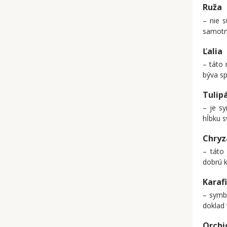
Ruža
– nie s
samotn
Ľalia
– táto
býva s
Tulip
– je s
hĺbku s
Chry
– táto
dobrú k
Karaf
– symbo
doklad
Orchi