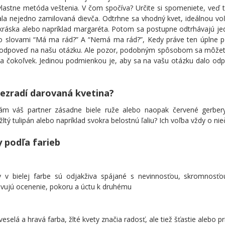
vlastne metóda veštenia. V čom spočíva? Určite si spomeniete, veď t
ala nejedno zamilovaná dievča. Odtrhne sa vhodný kvet, ideálnou v
ráska alebo napríklad margaréta. Potom sa postupne odtrhávajú jed
 so slovami “Má ma rád?” A “Nemá ma rád?”, Kedy práve ten úplne p
 odpoveď na našu otázku. Ale pozor, podobným spôsobom sa môžet
na čokoľvek. Jedinou podmienkou je, aby sa na vašu otázku dalo od
ezradí darovaná kvetina?
ám váš partner zásadne biele ruže alebo naopak červené gerber
žltý tulipán alebo napríklad svokra belostnú ľaliu? Ich voľba vždy o n
 podľa farieb
y v bielej farbe sú odjakživa spájané s nevinnosťou, skromnosťo
avujú ocenenie, pokoru a úctu k druhému
 veselá a hravá farba, žlté kvety značia radosť, ale tiež šťastie alebo pr