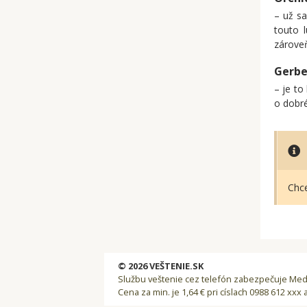
– už s
touto 
zároveň
Gerbe
– je to
o dobré
Chce
© 2026 VEŠTENIE.SK
Službu veštenie cez telefón zabezpečuje Medi
Cena za min. je 1,64 € pri císlach 0988 612 xxx 