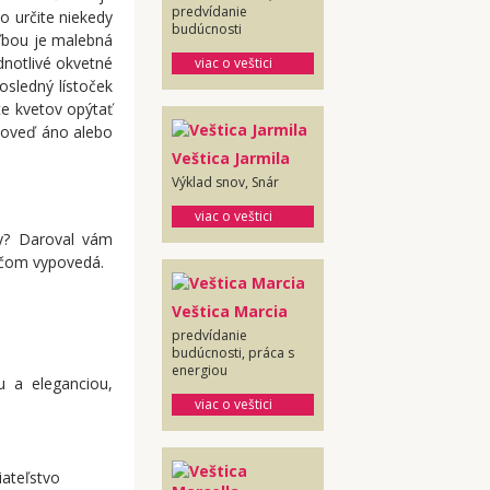
predvídanie
o určite niekedy
budúcnosti
oľbou je malebná
notlivé okvetné
viac o veštici
osledný lístoček
e kvetov opýtať
poveď áno alebo
Veštica Jarmila
Výklad snov, Snár
viac o veštici
y? Daroval vám
iečom vypovedá.
Veštica Marcia
predvídanie
budúcnosti, práca s
energiou
u a eleganciou,
viac o veštici
iateľstvo