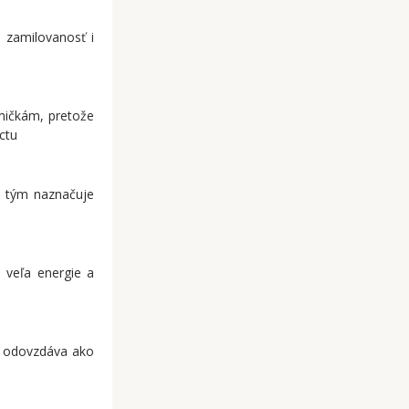
e zamilovanosť i
mičkám, pretože
ctu
j tým naznačuje
 veľa energie a
sa odovzdáva ako