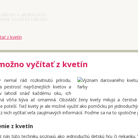
OSKOPY A ASTROLÓGIA
ENIE A VEŠTBY ONLINE
ať z kvetín
možno vyčítať z kvetín
 nemal rád rozkvitnutú prírodu.
a pestrosť najrôznejších kvetov a
ov lahodí snáď každému oku, ich
ná vôňa býva až omamná. Obzvlášť ženy kvety milujú a čerstvá 
e poteší. Tiež kvety je ale možné využiť ako pomôcku pri jednoduchý
 nich vyčítať veľa zaujímavých informácií. Poďme sa na to spoločne p
nie z kvetín
 nás túto techniku poznajú ako jednoduchú detskú hru či riekanku. 