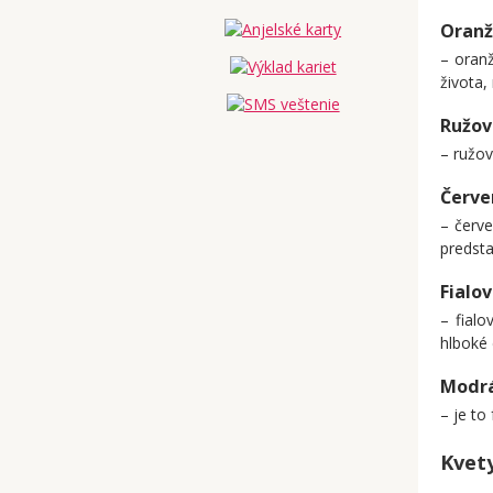
Oran
– oranž
života,
Ružov
– ružov
Červe
– červe
predsta
Fialo
– fial
hlboké
Modr
– je to
Kvet