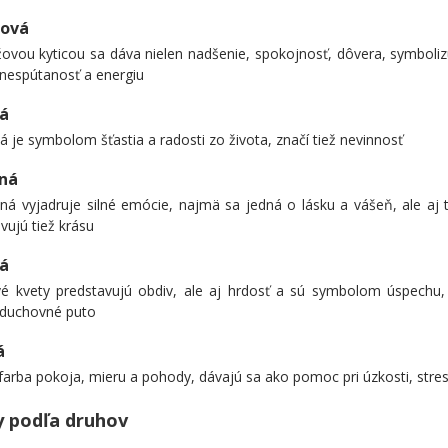
žová
ovou kyticou sa dáva nielen nadšenie, spokojnosť, dôvera, symbolizu
 nespútanosť a energiu
á
á je symbolom šťastia a radosti zo života, značí tiež nevinnosť
ná
ná vyjadruje silné emócie, najmä sa jedná o lásku a vášeň, ale aj
vujú tiež krásu
vá
ové kvety predstavujú obdiv, ale aj hrdosť a sú symbolom úspechu,
 duchovné puto
á
 farba pokoja, mieru a pohody, dávajú sa ako pomoc pri úzkosti, stre
y podľa druhov