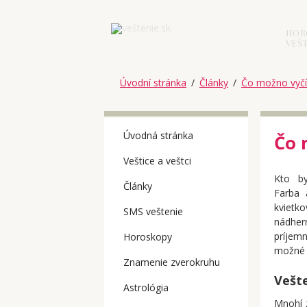
HOR
VEŠT
Úvodní stránka
/
Články
/
Čo možno vyčít
Úvodná stránka
Čo 
Veštice a veštci
Kto by
Články
Farba 
kvietk
SMS veštenie
nádher
príjemn
Horoskopy
možné z
Znamenie zverokruhu
Vešte
Astrológia
Mnohí z