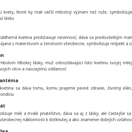
ú kvety, ktoré by mali väčší milostný význam než ruže, symbolizuj
ú lásku
 nádherná kvetina predstavuje nevinnosť, dáva sa predovšetkým ma
pájaná s materstvom a ženstvom všeobecne, symbolizuje rešpekt a ú
án
ymbolom hlbokej lásky, muž odovzdávajúci túto kvetinu svojej mile
vojich citov a naozajstnú oddanosť
zantéma
 kvetina sa dáva tomu, komu prajeme pevné zdravie, životný elán,
ondíciu
iát
lizuje milé a trvalé priateľstvo, dáva sa aj z lásky, ale častejšie 
 všeobecnej náklonnosti k dotknutej a ako znamenie dobrých vzťahov
dea