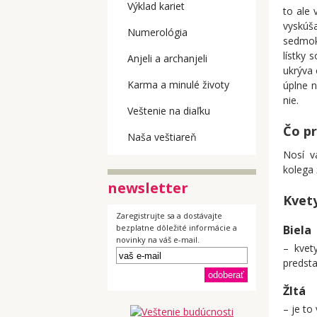
Výklad kariet
to ale 
vyskúš
Numerológia
sedmok
lístky
Anjeli a archanjeli
ukrýva
Karma a minulé životy
úplne 
nie.
Veštenie na diaľku
Čo pr
Naša veštiareň
Nosí v
kolega 
newsletter
Kvety
Zaregistrujte sa a dostávajte
Biela
bezplatne dôležité informácie a
novinky na váš e-mail.
– kvet
predst
Žltá
– je to