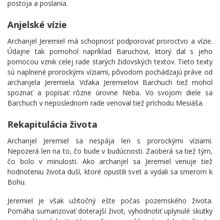
postoja a poslania.
Anjelské vízie
Archanjel Jeremiel má schopnosť podporovať proroctvo a vízie.
Údajne tak pomohol napríklad Baruchovi, ktorý dal s jeho
pomocou vznik celej rade starých židovských textov. Tieto texty
sú naplnené prorockými víziami, pôvodom pochádzajú práve od
archanjela Jeremiela. Vďaka Jeremielovi Barchuch tiež mohol
spoznať a popísať rôzne úrovne Neba. Vo svojom diele sa
Barchuch v neposlednom rade venoval tiež príchodu Mesiáša.
Rekapitulácia života
Archanjel Jeremiel sa nespája len s prorockými víziami.
Nepozerá len na to, čo bude v budúcnosti. Zaoberá sa tiež tým,
čo bolo v minulosti. Ako archanjel sa Jeremiel venuje tiež
hodnoteniu života duší, ktoré opustili svet a vydali sa smerom k
Bohu.
Jeremiel je však užitočný ešte počas pozemského života.
Pomáha sumarizovať doterajší život, vyhodnotiť uplynulé skutky