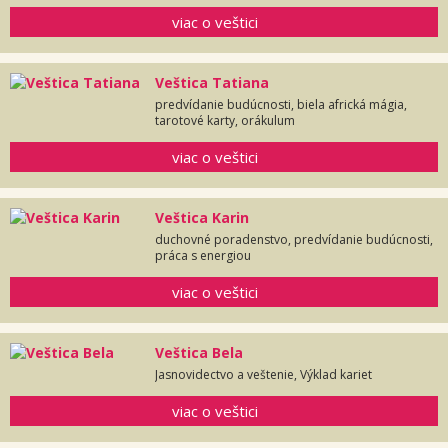
viac o veštici
Veštica Tatiana
predvídanie budúcnosti, biela africká mágia,
tarotové karty, orákulum
viac o veštici
Veštica Karin
duchovné poradenstvo, predvídanie budúcnosti,
práca s energiou
viac o veštici
Veštica Bela
Jasnovidectvo a veštenie, Výklad kariet
viac o veštici