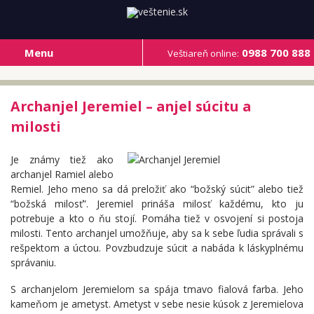
Menu
0988 700 888
Veštiareň online:
Archanjel Jeremiel – anjel súcitu a
milosti
Je známy tiež ako
archanjel Ramiel alebo
Remiel. Jeho meno sa dá preložiť ako “božský súcit” alebo tiež
“božská milosť”. Jeremiel prináša milosť každému, kto ju
potrebuje a kto o ňu stojí. Pomáha tiež v osvojení si postoja
milosti. Tento archanjel umožňuje, aby sa k sebe ľudia správali s
rešpektom a úctou. Povzbudzuje súcit a nabáda k láskyplnému
správaniu.
S archanjelom Jeremielom sa spája tmavo fialová farba. Jeho
kameňom je ametyst. Ametyst v sebe nesie kúsok z Jeremielova