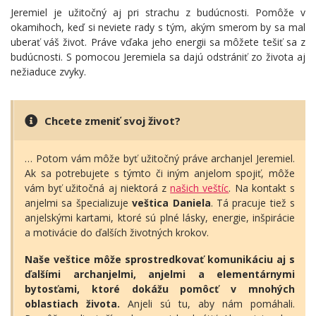
Jeremiel je užitočný aj pri strachu z budúcnosti. Pomôže v
okamihoch, keď si neviete rady s tým, akým smerom by sa mal
uberať váš život. Práve vďaka jeho energii sa môžete tešiť sa z
budúcnosti. S pomocou Jeremiela sa dajú odstrániť zo života aj
nežiaduce zvyky.
Chcete zmeniť svoj život?
… Potom vám môže byť užitočný práve archanjel Jeremiel.
Ak sa potrebujete s týmto či iným anjelom spojiť, môže
vám byť užitočná aj niektorá z
našich veštíc
. Na kontakt s
anjelmi sa špecializuje
veštica Daniela
. Tá pracuje tiež s
anjelskými kartami, ktoré sú plné lásky, energie, inšpirácie
a motivácie do ďalších životných krokov.
Naše veštice môže sprostredkovať komunikáciu aj s
ďalšími archanjelmi, anjelmi a elementárnymi
bytosťami, ktoré dokážu pomôcť v mnohých
oblastiach života.
Anjeli sú tu, aby nám pomáhali.