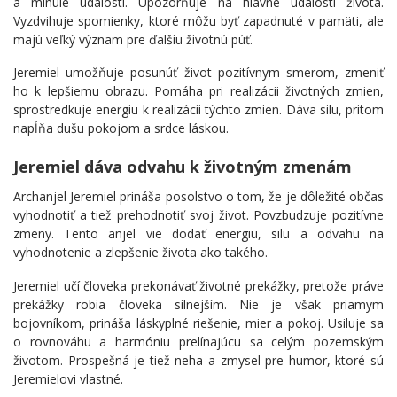
a minulé udalosti. Upozorňuje na hlavné udalosti života.
Vyzdvihuje spomienky, ktoré môžu byť zapadnuté v pamäti, ale
majú veľký význam pre ďalšiu životnú púť.
Jeremiel umožňuje posunúť život pozitívnym smerom, zmeniť
ho k lepšiemu obrazu. Pomáha pri realizácii životných zmien,
sprostredkuje energiu k realizácii týchto zmien. Dáva silu, pritom
napĺňa dušu pokojom a srdce láskou.
Jeremiel dáva odvahu k životným zmenám
Archanjel Jeremiel prináša posolstvo o tom, že je dôležité občas
vyhodnotiť a tiež prehodnotiť svoj život. Povzbudzuje pozitívne
zmeny. Tento anjel vie dodať energiu, silu a odvahu na
vyhodnotenie a zlepšenie života ako takého.
Jeremiel učí človeka prekonávať životné prekážky, pretože práve
prekážky robia človeka silnejším. Nie je však priamym
bojovníkom, prináša láskyplné riešenie, mier a pokoj. Usiluje sa
o rovnováhu a harmóniu prelínajúcu sa celým pozemským
životom. Prospešná je tiež neha a zmysel pre humor, ktoré sú
Jeremielovi vlastné.