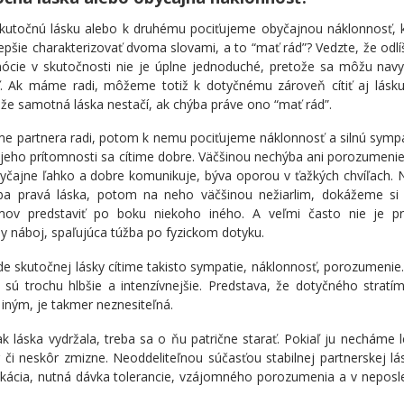
skutočnú lásku alebo k druhému pociťujeme obyčajnou náklonnosť, k
lepšie charakterizovať dvoma slovami, a to “mať rád”? Vedzte, že odlí
ócie v skutočnosti nie je úplne jednoduché, pretože sa môžu nav
ať. Ak máme radi, môžeme totiž k dotyčnému zároveň cítiť aj lásk
 že samotná láska nestačí, ak chýba práve ono “mať rád”.
e partnera radi, potom k nemu pociťujeme náklonnosť a silnú symp
jeho prítomnosti sa cítime dobre. Väčšinou nechýba ani porozumeni
yčajne ľahko a dobre komunikuje, býva oporou v ťažkých chvíľach. 
ba pravá láska, potom na neho väčšinou nežiarlim, dokážeme si
mov predstaviť po boku niekoho iného. A veľmi často nie je pr
y náboj, spaľujúca túžba po fyzickom dotyku.
de skutočnej lásky cítime takisto sympatie, náklonnosť, porozumenie. 
 sú trochu hlbšie a intenzívnejšie. Predstava, že dotyčného strat
iným, je takmer neznesiteľná.
k láska vydržala, treba sa o ňu patrične starať. Pokiaľ ju necháme le
 či neskôr zmizne. Neoddeliteľnou súčasťou stabilnej partnerskej lás
kácia, nutná dávka tolerancie, vzájomného porozumenia a v neposl