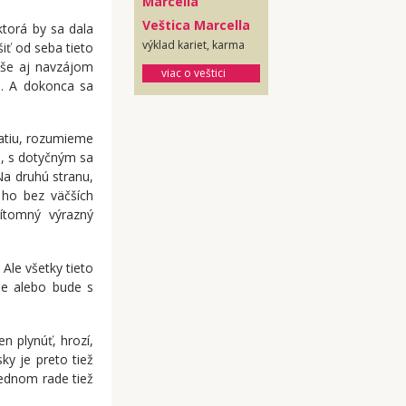
Veštica Marcella
torá by sa dala
výklad kariet, karma
šiť od seba tieto
yše aj navzájom
viac o veštici
u. A dokonca sa
atiu, rozumieme
e, s dotyčným sa
Na druhú stranu,
 ho bez väčších
ítomný výrazný
Ale všetky tieto
íme alebo bude s
n plynúť, hrozí,
ky je preto tiež
ednom rade tiež