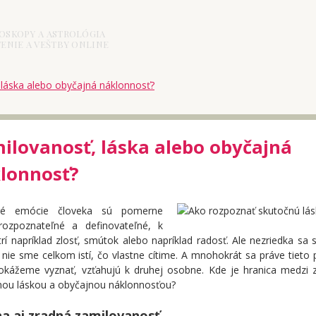
OSKOPY A ASTROLÓGIA
ENIE A VEŠTBY ONLINE
láska alebo obyčajná náklonnosť?
ilovanosť, láska alebo obyčajná
lonnosť?
oré emócie človeka sú pomerne
rozpoznateľné a definovateľné, k
rí napríklad zlosť, smútok alebo napríklad radosť. Ale nezriedka sa 
 nie sme celkom istí, čo vlastne cítime. A mnohokrát sa práve tieto p
okážeme vyznať, vzťahujú k druhej osobne. Kde je hranica medzi 
nou láskou a obyčajnou náklonnosťou?
a aj zradná zamilovanosť