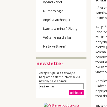
Výklad kariet
Fáza za
Numerológia
zamilo
jasné p
Anjeli a archanjeli
Ak je č
Karma a minulé životy
jeho tv
rauši”.
Veštenie na diaľku
dotyčn
Naša veštiareň
niekto 
kolená
čokoľve
tomu aj
newsletter
okulia
vlastnos
Zaregistrujte sa a dostávajte
bezplatne dôležité informácie a
Zamilo
novinky na váš e-mail.
ukázať
nepríj
tom dr
Skuto