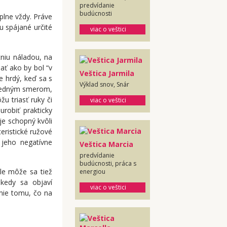
predvídanie
budúcnosti
plne vždy. Práve
 spájané určité
viac o veštici
tniu náladou, na
ať ako by bol “v
Veštica Jarmila
je hrdý, keď sa s
Výklad snov, Snár
a jedným smerom,
u triasť ruky či
viac o veštici
robiť prakticky
je schopný kvôli
eristické ružové
jeho negatívne
Veštica Marcia
predvídanie
budúcnosti, práca s
le môže sa tiež
energiou
ekedy sa objaví
viac o veštici
mie tomu, čo na