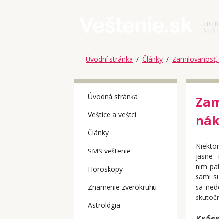
HOR
VEŠT
Úvodní stránka
/
Články
/
Zamilovanosť, 
Úvodná stránka
Zam
Veštice a veštci
nák
Články
Niekt
SMS veštenie
jasne 
nim pat
Horoskopy
sami si
sa ned
Znamenie zverokruhu
skutoč
Astrológia
Krásn