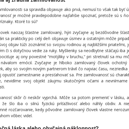
milovanosti sa spravidla objavuje ako prvá, nemusí to však tak byť ú
vanosť je možné pravdepodobne najľahšie spoznať, pretože sú s ňou
ríznaky. Ktoré to sú?
lovek naozaj šťastne zamilovaný, hýri zvyčajne aj bezdôvodne šťas
ári sa prakticky po celý deň objavuje úsmev a ostatným môže pripad
 Svoj objav túži zoznámiť so svojou rodinou aj najbližšími priateľmi, 
ým či s dotyčnou vedie za ruky. Myšlienky sa neodbytne stáčajú ib
pociťuje aj ony povestné “motýliky v bruchu,“ pri stretnutí sa mu môž
 návalom emócií. Zvyčajne je hlboko zamilovaný človek ochotný u
k, aby so svojím novým partnerom trávil čo najviac času, nezriedka 
 opustiť zamestnanie a presťahovať sa. Pre zamilovanosť sú charakt
re, nevidíme svoj objekt záujmu skutočnými očami a nevnímame 
ti.
vanosť skôr či neskôr vyprchá. Môže sa potom premeniť v lásku, a
, že šlo iba o silnú fyzickú príťažlivosť alebo náhly obdiv. A ni
emné rozčarovanie, kedy pôvodne zamilovaný človek vlastne nerozu
uhom vôbec videl.
čná láska alebo obyčajná náklonnosť?