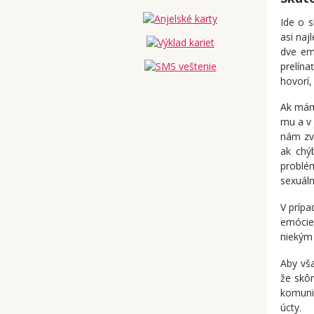
Ide o 
asi naj
dve em
prelín
hovorí,
Ak mám
mu a v 
nám zv
ak chý
problé
sexuáln
V prípa
emócie
niekým 
Aby vša
že skôr
komuni
úcty.