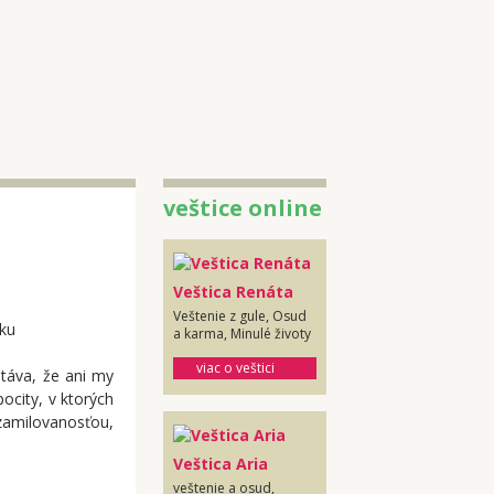
veštice online
Veštica Renáta
Veštenie z gule, Osud
a karma, Minulé životy
viac o veštici
stáva, že ani my
ocity, v ktorých
zamilovanosťou,
Veštica Aria
veštenie a osud,