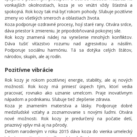
vonkajších okolnostiach, koza je vo vnútri vždy šťastná a
spokojná. Rok kozy tak má byť rokom pohody. Sľubuje pozitívne
zmeny vo všetkých smeroch a oblastiach života.
Koza podporuje ozdravné procesy, hojí staré rany. Otvára srdce,
dáva priestor k zmiereniu. Je pripodobňovaná pokojnej sile.
Rok kozy znamená nádej na vyriešenie mnohých konfliktov.
Dáva tušiť víťazstvo rozumu nad agresivitou a násilím.
Podporuje sociálnu harmóniu. Tá sa dotýka celých štátov,
národov, skupín, ale aj rodín.
Pozitívne vibrácie
Rok kozy je rokom pozitívnej energie, stability, ale aj nových
možností. Rok kozy má priniesť úspech tým, ktorí vedia
pracovať, rovnako ako uznanie umelcom. Praje inovatívnym
nápadom a podnikaniu. Sľubuje tiež zlepšenie zdravia.
Koza je znamením materstva a lásky. Podporuje dobré
medziľudské vzťahy a zoznamovanie s novými ľuďmi. Otvára
nové možnosti. Rok kozy je predurčený na počatie detí,
priaznivý vplyv má aj na pôrody.
Deťom narodeným v roku 2015 dáva koza do vienka umelecký