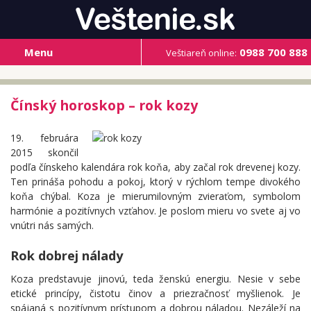
Menu
0988 700 888
Veštiareň online:
Čínský horoskop – rok kozy
19. februára
2015 skončil
podľa čínskeho kalendára rok koňa, aby začal rok drevenej kozy.
Ten prináša pohodu a pokoj, ktorý v rýchlom tempe divokého
koňa chýbal. Koza je mierumilovným zvieraťom, symbolom
harmónie a pozitívnych vzťahov. Je poslom mieru vo svete aj vo
vnútri nás samých.
Rok dobrej nálady
Koza predstavuje jinovú, teda ženskú energiu. Nesie v sebe
etické princípy, čistotu činov a priezračnosť myšlienok. Je
spájaná s pozitívnym prístupom a dobrou náladou. Nezáleží na