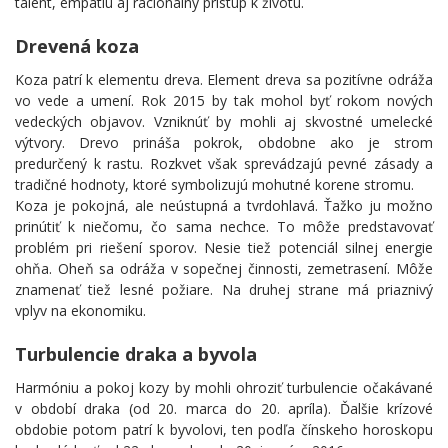
talent, empatiu aj racionálny prístup k životu.
Drevená koza
Koza patrí k elementu dreva. Element dreva sa pozitívne odráža
vo vede a umení. Rok 2015 by tak mohol byť rokom nových
vedeckých objavov. Vzniknúť by mohli aj skvostné umelecké
výtvory. Drevo prináša pokrok, obdobne ako je strom
predurčený k rastu. Rozkvet však sprevádzajú pevné zásady a
tradičné hodnoty, ktoré symbolizujú mohutné korene stromu.
Koza je pokojná, ale neústupná a tvrdohlavá. Ťažko ju možno
prinútiť k niečomu, čo sama nechce. To môže predstavovať
problém pri riešení sporov. Nesie tiež potenciál silnej energie
ohňa. Oheň sa odráža v sopečnej činnosti, zemetrasení. Môže
znamenať tiež lesné požiare. Na druhej strane má priaznivý
vplyv na ekonomiku.
Turbulencie draka a byvola
Harmóniu a pokoj kozy by mohli ohroziť turbulencie očakávané
v období draka (od 20. marca do 20. apríla). Ďalšie krízové
obdobie potom patrí k byvolovi, ten podľa čínskeho horoskopu