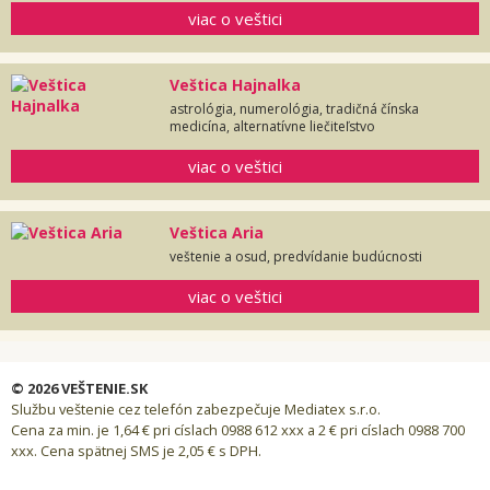
viac o veštici
Veštica Hajnalka
astrológia, numerológia, tradičná čínska
medicína, alternatívne liečiteľstvo
viac o veštici
Veštica Aria
veštenie a osud, predvídanie budúcnosti
viac o veštici
© 2026 VEŠTENIE.SK
Službu veštenie cez telefón zabezpečuje Mediatex s.r.o.
Cena za min. je 1,64 € pri císlach 0988 612 xxx a 2 € pri císlach 0988 700
xxx. Cena spätnej SMS je 2,05 € s DPH.