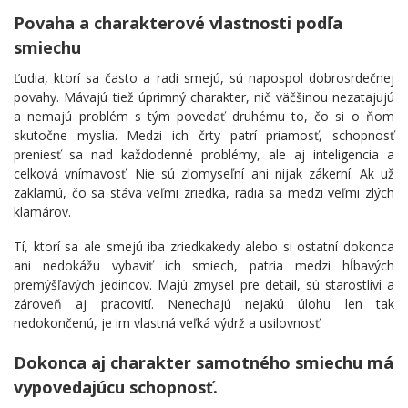
Povaha a charakterové vlastnosti podľa
smiechu
Ľudia, ktorí sa často a radi smejú, sú napospol dobrosrdečnej
povahy. Mávajú tiež úprimný charakter, nič väčšinou nezatajujú
a nemajú problém s tým povedať druhému to, čo si o ňom
skutočne myslia. Medzi ich črty patrí priamosť, schopnosť
preniesť sa nad každodenné problémy, ale aj inteligencia a
celková vnímavosť. Nie sú zlomyseľní ani nijak zákerní. Ak už
zaklamú, čo sa stáva veľmi zriedka, radia sa medzi veľmi zlých
klamárov.
Tí, ktorí sa ale smejú iba zriedkakedy alebo si ostatní dokonca
ani nedokážu vybaviť ich smiech, patria medzi hĺbavých
premýšľavých jedincov. Majú zmysel pre detail, sú starostliví a
zároveň aj pracovití. Nenechajú nejakú úlohu len tak
nedokončenú, je im vlastná veľká výdrž a usilovnosť.
Dokonca aj charakter samotného smiechu má
vypovedajúcu schopnosť.