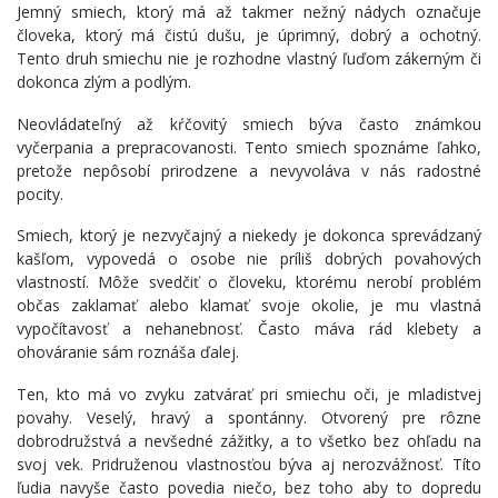
Jemný smiech, ktorý má až takmer nežný nádych označuje
človeka, ktorý má čistú dušu, je úprimný, dobrý a ochotný.
Tento druh smiechu nie je rozhodne vlastný ľuďom zákerným či
dokonca zlým a podlým.
Neovládateľný až kŕčovitý smiech býva často známkou
vyčerpania a prepracovanosti. Tento smiech spoznáme ľahko,
pretože nepôsobí prirodzene a nevyvoláva v nás radostné
pocity.
Smiech, ktorý je nezvyčajný a niekedy je dokonca sprevádzaný
kašľom, vypovedá o osobe nie príliš dobrých povahových
vlastností. Môže svedčiť o človeku, ktorému nerobí problém
občas zaklamať alebo klamať svoje okolie, je mu vlastná
vypočítavosť a nehanebnosť. Často máva rád klebety a
ohováranie sám roznáša ďalej.
Ten, kto má vo zvyku zatvárať pri smiechu oči, je mladistvej
povahy. Veselý, hravý a spontánny. Otvorený pre rôzne
dobrodružstvá a nevšedné zážitky, a to všetko bez ohľadu na
svoj vek. Pridruženou vlastnosťou býva aj nerozvážnosť. Títo
ľudia navyše často povedia niečo, bez toho aby to dopredu