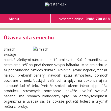
Menu
0988 700 888
Veštiareň online:
Úžasná sila smiechu
Smiech
existuje
naprieč všetkými národmi a kultúrami sveta. Každá mamička sa
nesmierne teší na prvý úsmev svojho bábätka. Moc smiechu je
až podivuhodná. Smiech dokáže uvoľniť duševné napätie, zlepšiť
náladu, prelomiť bariéry, navodiť lepšiu atmosféru, pomôcť
pozitívne v medziľudských vzťahoch a vplyv má dokonca aj na
samotné ľudské telo. Pretože smiech okrem iného aj potláča
produkciu stresových hormónov, dokáže uvoľniť svalové
napätie, má rovnako blahodarný vplyv na obranyschopnosť
organizmu a uvádza sa, že dokáže potlačiť bolesť a urýchliť
liečbu choroby.