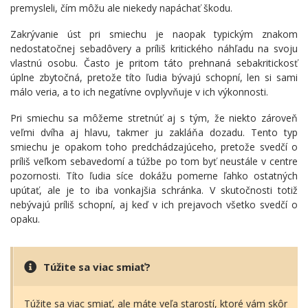
premysleli, čím môžu ale niekedy napáchať škodu.
Zakrývanie úst pri smiechu je naopak typickým znakom
nedostatočnej sebadôvery a príliš kritického náhľadu na svoju
vlastnú osobu. Často je pritom táto prehnaná sebakritickosť
úplne zbytočná, pretože títo ľudia bývajú schopní, len si sami
málo veria, a to ich negatívne ovplyvňuje v ich výkonnosti.
Pri smiechu sa môžeme stretnúť aj s tým, že niekto zároveň
veľmi dvíha aj hlavu, takmer ju zakláňa dozadu. Tento typ
smiechu je opakom toho predchádzajúceho, pretože svedčí o
príliš veľkom sebavedomí a túžbe po tom byť neustále v centre
pozornosti. Títo ľudia síce dokážu pomerne ľahko ostatných
upútať, ale je to iba vonkajšia schránka. V skutočnosti totiž
nebývajú príliš schopní, aj keď v ich prejavoch všetko svedčí o
opaku.
Túžite sa viac smiať?
Túžite sa viac smiať, ale máte veľa starostí, ktoré vám skôr