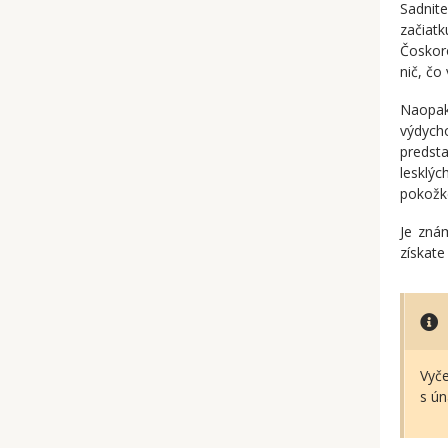
Sadnite
začiatk
Čoskor
nič, čo
Naopak
výdych
predst
lesklý
pokožk
Je znám
získate
Vyče
s ún