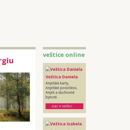
veštice online
rgiu
Veštica Daniela
Anjelské karty,
Anjelské posolstvo,
Anjeli a duchovné
bytosti
viac o veštici