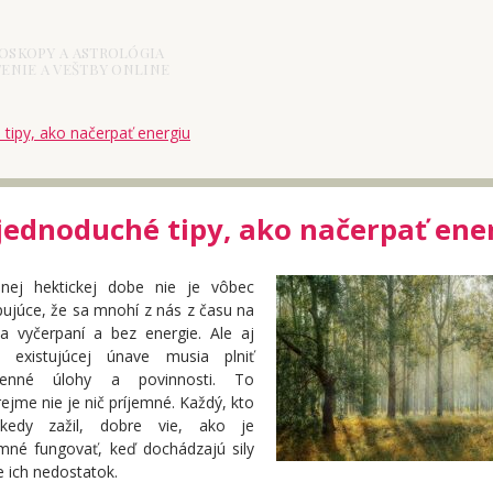
OSKOPY A ASTROLÓGIA
ENIE A VEŠTBY ONLINE
 tipy, ako načerpať energiu
 jednoduché tipy, ako načerpať ene
nej hektickej dobe nie je vôbec
ujúce, že sa mnohí z nás z času na
ia vyčerpaní a bez energie. Ale aj
k existujúcej únave musia plniť
denné úlohy a povinnosti. To
jme nie je nič príjemné. Každý, kto
kedy zažil, dobre vie, ako je
emné fungovať, keď dochádzajú sily
e ich nedostatok.