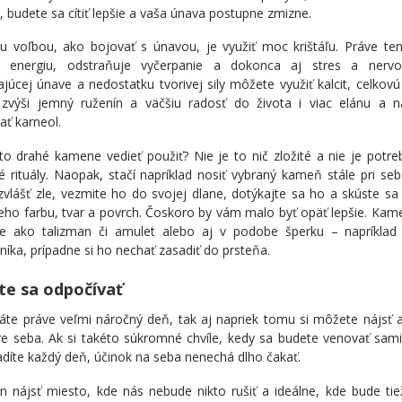
, budete sa cítiť lepšie a vaša únava postupne zmizne.
ou voľbou, ako bojovať s únavou, je využiť moc krištáľu. Práve te
 energiu, odstraňuje vyčerpanie a dokonca aj stres a nervov
ajúcej únave a nedostatku tvorivej sily môžete využiť kalcit, celkovú
 zvýši jemný ruženín a väčšiu radosť do života i viac elánu a 
ť karneol.
to drahé kamene vedieť použiť? Nie je to nič zložité a nie je potre
 rituály. Naopak, stačí napríklad nosiť vybraný kameň stále pri se
bzvlášť zle, vezmite ho do svojej dlane, dotýkajte sa ho a skúste sa 
eho farbu, tvar a povrch. Čoskoro by vám malo byť opäť lepšie. Ka
be ako talizman či amulet alebo aj v podobe šperku – napríkla
níka, prípadne si ho nechať zasadiť do prsteňa.
te sa odpočívať
áte práve veľmi náročný deň, tak aj napriek tomu si môžete nájsť 
re seba. Ak si takéto súkromné chvíle, kedy sa budete venovať sam
díte každý deň, účinok na seba nenechá dlho čakať.
en nájsť miesto, kde nás nebude nikto rušiť a ideálne, kde bude tie