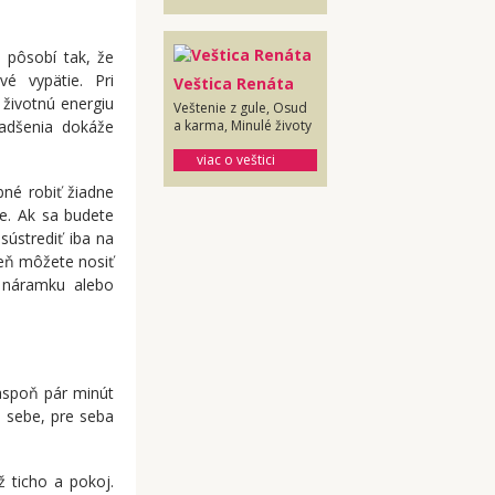
n pôsobí tak, že
é vypätie. Pri
Veštica Renáta
 životnú energiu
Veštenie z gule, Osud
a karma, Minulé životy
nadšenia dokáže
viac o veštici
bné robiť žiadne
be. Ak sa budete
sústrediť iba na
meň môžete nosiť
d náramku alebo
aspoň pár minút
i sebe, pre seba
ž ticho a pokoj.