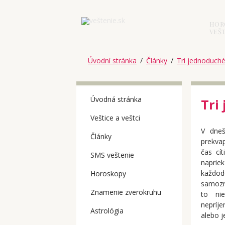
HOR
VEŠT
Úvodní stránka
/
Články
/
Tri jednoduché
Úvodná stránka
Tri
Veštice a veštci
V dneš
Články
prekvap
čas cít
SMS veštenie
naprie
každo
Horoskopy
samozre
Znamenie zverokruhu
to nie
nepríj
Astrológia
alebo j