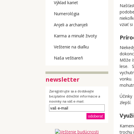
Výklad kariet
Našťas
podobe
Numerológia
niekoľk
vziať s
Anjeli a archanjeli
Karma a minulé životy
Príro
Veštenie na diaľku
Nieked
dokonc
Naša veštiareň
Môže ís
lese. 
vychut
newsletter
vonku. 
mohutn
Zaregistrujte sa a dostávajte
Účinky 
bezplatne dôležité informácie a
novinky na váš e-mail.
zlepší.
Využi
Kamene
trochu 