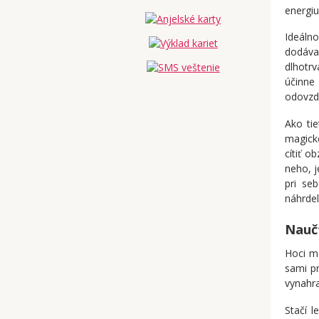
energiu
Ideáln
dodáva
dlhotrv
účinne
odovzda
Ako tie
magické
cítiť o
neho, j
pri se
náhrdel
Nauč
Hoci m
sami p
vynahra
Stačí l