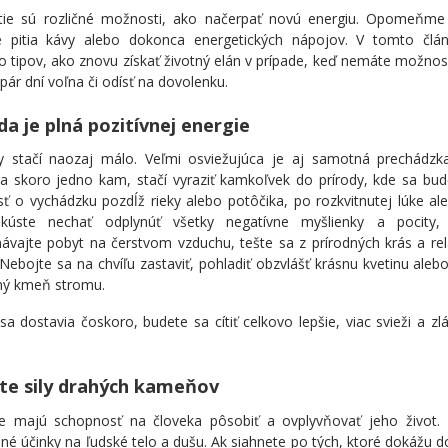
tie sú rozličné možnosti, ako načerpať novú energiu. Opomeňme
 pitia kávy alebo dokonca energetických nápojov. V tomto člán
o tipov, ako znovu získať životný elán v prípade, keď nemáte možnos
i pár dní voľna či odísť na dovolenku.
da je plná pozitívnej energie
y stačí naozaj málo. Veľmi osviežujúca je aj samotná prechádzka
a skoro jedno kam, stačí vyraziť kamkoľvek do prírody, kde sa bud
ť o vychádzku pozdĺž rieky alebo potôčika, po rozkvitnutej lúke al
Skúste nechať odplynúť všetky negatívne myšlienky a pocity,
návajte pobyt na čerstvom vzduchu, tešte sa z prírodných krás a r
Nebojte sa na chvíľu zastaviť, pohladiť obzvlášť krásnu kvetinu alebo
ý kmeň stromu.
sa dostavia čoskoro, budete sa cítiť celkovo lepšie, viac svieži a z
te sily drahých kameňov
 majú schopnosť na človeka pôsobiť a ovplyvňovať jeho život.
iné účinky na ľudské telo a dušu. Ak siahnete po tých, ktoré dokážu 