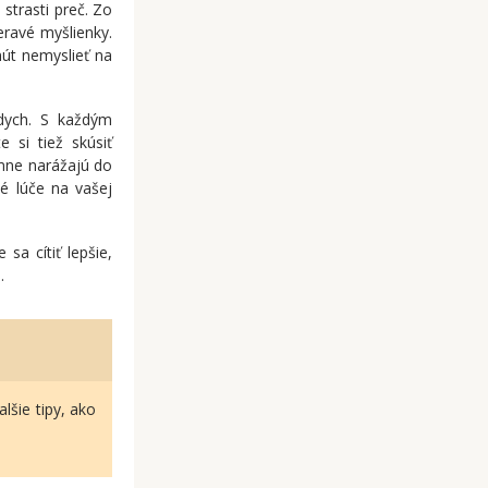
 strasti preč. Zo
eravé myšlienky.
nút nemyslieť na
dych. S každým
 si tiež skúsiť
emne narážajú do
é lúče na vašej
sa cítiť lepšie,
.
lšie tipy, ako