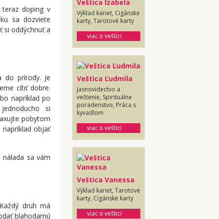
Veštica Izabela
 teraz doping v
Výklad kariet, Cigánske
ku sa dozviete
karty, Tarotové karty
ť si oddýchnuť a
viac o veštici
 do prírody. Je
Veštica Ľudmila
eme cítiť dobre.
Jasnovidectvo a
veštenie, Spirituálne
ebo napríklad po
poradenstvo, Práca s
 jednoducho si
kyvadlom
elaxujte pobytom
viac o veštici
 napríklad objať
lá nálada sa vám
Veštica Vanessa
Výklad kariet, Tarotové
karty, Cigánské karty
 Každý druh má
viac o veštici
dodať blahodarnú