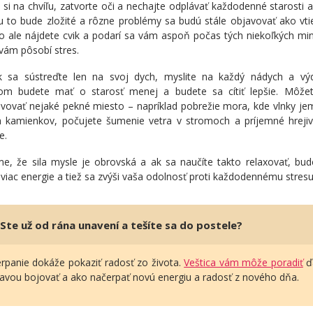
 si na chvíľu, zatvorte oči a nechajte odplávať každodenné starosti a
u to bude zložité a rôzne problémy sa budú stále objavovať ako vti
o ale nájdete cvik a podarí sa vám aspoň počas tých niekoľkých mi
 vám pôsobí stres.
 sa sústreďte len na svoj dych, myslite na každý nádych a vý
om budete mať o starosť menej a budete sa cítiť lepšie. Môžete
avovať nejaké pekné miesto – napríklad pobrežie mora, kde vlnky j
ch kamienkov, počujete šumenie vetra v stromoch a príjemné hrejiv
e.
e, že sila mysle je obrovská a ak sa naučíte takto relaxovať, bude 
 viac energie a tiež sa zvýši vaša odolnosť proti každodennému stresu
Ste už od rána unavení a tešíte sa do postele?
rpanie dokáže pokaziť radosť zo života.
Veštica vám môže poradiť
ďa
avou bojovať a ako načerpať novú energiu a radosť z nového dňa.