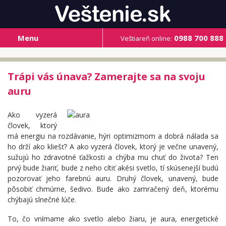
Menu
0988 700 888
Veštiareň online:
Trápi vás únava? Zamerajte sa na svoju
auru
Ako vyzerá
človek, ktorý
má energiu na rozdávanie, hýri optimizmom a dobrá nálada sa
ho drží ako kliešť? A ako vyzerá človek, ktorý je večne unavený,
sužujú ho zdravotné ťažkosti a chýba mu chuť do života? Ten
prvý bude žiariť, bude z neho cítiť akési svetlo, tí skúsenejší budú
pozorovať jeho farebnú auru. Druhý človek, unavený, bude
pôsobiť chmúrne, šedivo. Bude ako zamračený deň, ktorému
chýbajú slnečné lúče.
To, čo vnímame ako svetlo alebo žiaru, je aura, energetické