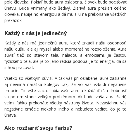
pole človeka. Pokiaľ bude aura oslabená, človek bude pociťovať
únavu. Bude vnímaný ako šedivý. Žiarivá aura prežiari celého
človeka, nabije ho energiou a dá mu silu na prekonanie všetkých
prekážok.
Každý z nás je jedinečný
Každý z nás má jedinečnú auru, ktorá zrkadlí našu osobnosť,
našu dušu, ale aj myseľ alebo momentálne rozpoloženie. Aura
súvisí tiež so stavom tela, náladou a emóciami. Je časťou
fyzického tela, ale je to jeho redšia podoba. Je to energia, dá sa
s ňou pracovať.
Všetko so všetkým súvisí. A tak vás pri oslabenej aure zasiahne
aj nevinná narážka kolegov tak, že vo vás vzbudí negatívne
emócie. Tie ešte viac oslabia vašu auru a každá ďalšia drobnosť
sa potom stane veľkým problémom. Ak bude vaša aura žiariť,
veľmi ľahko prekonáte všetky nástrahy života. Nezasiahnu vás
negatívne emócie niekoho iného a nebudete vedieť, čo je to
únava.
Ako rozžiariť svoju farbu?