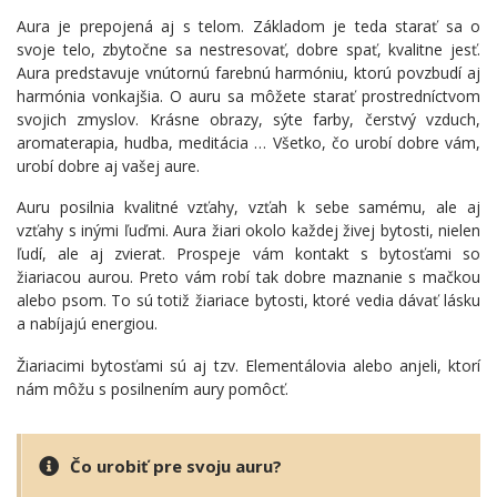
Aura je prepojená aj s telom. Základom je teda starať sa o
svoje telo, zbytočne sa nestresovať, dobre spať, kvalitne jesť.
Aura predstavuje vnútornú farebnú harmóniu, ktorú povzbudí aj
harmónia vonkajšia. O auru sa môžete starať prostredníctvom
svojich zmyslov. Krásne obrazy, sýte farby, čerstvý vzduch,
aromaterapia, hudba, meditácia … Všetko, čo urobí dobre vám,
urobí dobre aj vašej aure.
Auru posilnia kvalitné vzťahy, vzťah k sebe samému, ale aj
vzťahy s inými ľuďmi. Aura žiari okolo každej živej bytosti, nielen
ľudí, ale aj zvierat. Prospeje vám kontakt s bytosťami so
žiariacou aurou. Preto vám robí tak dobre maznanie s mačkou
alebo psom. To sú totiž žiariace bytosti, ktoré vedia dávať lásku
a nabíjajú energiou.
Žiariacimi bytosťami sú aj tzv. Elementálovia alebo anjeli, ktorí
nám môžu s posilnením aury pomôcť.
Čo urobiť pre svoju auru?