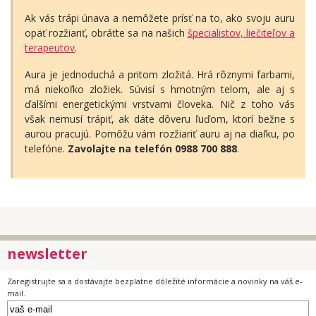
Ak vás trápi únava a nemôžete prísť na to, ako svoju auru
opäť rozžiariť, obráťte sa na našich
špecialistov, liečiteľov a
terapeutov
.
Aura je jednoduchá a pritom zložitá. Hrá rôznymi farbami,
má niekoľko zložiek. Súvisí s hmotným telom, ale aj s
ďalšími energetickými vrstvami človeka. Nič z toho vás
však nemusí trápiť, ak dáte dôveru ľuďom, ktorí bežne s
aurou pracujú. Pomôžu vám rozžiariť auru aj na diaľku, po
telefóne.
Zavolajte na telefón 0988 700 888
.
newsletter
Zaregistrujte sa a dostávajte bezplatne dôležité informácie a novinky na váš e-
mail.