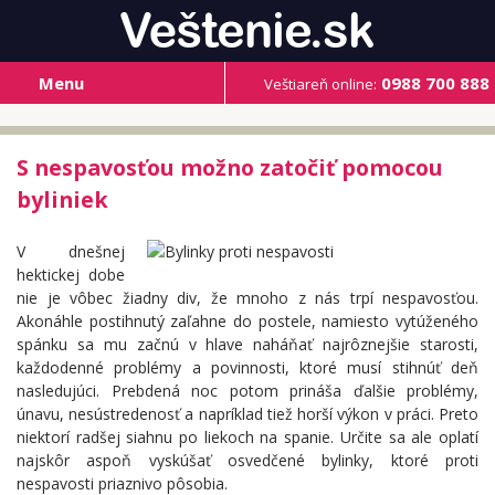
Menu
0988 700 888
Veštiareň online:
S nespavosťou možno zatočiť pomocou
byliniek
V dnešnej
hektickej dobe
nie je vôbec žiadny div, že mnoho z nás trpí nespavosťou.
Akonáhle postihnutý zaľahne do postele, namiesto vytúženého
spánku sa mu začnú v hlave naháňať najrôznejšie starosti,
každodenné problémy a povinnosti, ktoré musí stihnúť deň
nasledujúci. Prebdená noc potom prináša ďalšie problémy,
únavu, nesústredenosť a napríklad tiež horší výkon v práci. Preto
niektorí radšej siahnu po liekoch na spanie. Určite sa ale oplatí
najskôr aspoň vyskúšať osvedčené bylinky, ktoré proti
nespavosti priaznivo pôsobia.