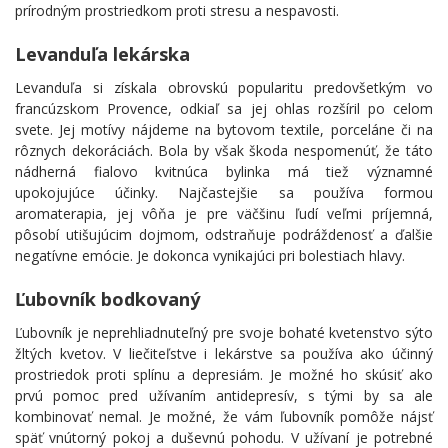
prírodným prostriedkom proti stresu a nespavosti.
Levanduľa lekárska
Levanduľa si získala obrovskú popularitu predovšetkým vo
francúzskom Provence, odkiaľ sa jej ohlas rozšíril po celom
svete. Jej motívy nájdeme na bytovom textile, porceláne či na
rôznych dekoráciách. Bola by však škoda nespomenúť, že táto
nádherná fialovo kvitnúca bylinka má tiež významné
upokojujúce účinky. Najčastejšie sa používa formou
aromaterapia, jej vôňa je pre väčšinu ľudí veľmi príjemná,
pôsobí utišujúcim dojmom, odstraňuje podráždenosť a ďalšie
negatívne emócie. Je dokonca vynikajúci pri bolestiach hlavy.
Ľubovník bodkovaný
Ľubovník je neprehliadnuteľný pre svoje bohaté kvetenstvo sýto
žltých kvetov. V liečiteľstve i lekárstve sa používa ako účinný
prostriedok proti splínu a depresiám. Je možné ho skúsiť ako
prvú pomoc pred užívaním antidepresív, s tými by sa ale
kombinovať nemal. Je možné, že vám ľubovník pomôže nájsť
späť vnútorný pokoj a duševnú pohodu. V užívaní je potrebné