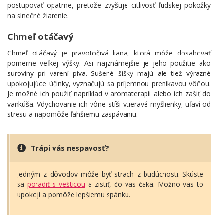
postupovať opatrne, pretože zvyšuje citlivosť ľudskej pokožky
na slnečné žiarenie.
Chmeľ otáčavý
Chmeľ otáčavý je pravotočivá liana, ktorá môže dosahovať
pomerne veľkej výšky. Asi najznámejšie je jeho použitie ako
suroviny pri varení piva. Sušené šišky majú ale tiež výrazné
upokojujúce účinky, vyznačujú sa príjemnou prenikavou vôňou.
Je možné ich použiť napríklad v aromaterapii alebo ich zašiť do
vankúša. Vdychovanie ich vône stíši vtieravé myšlienky, uľaví od
stresu a napomôže ľahšiemu zaspávaniu.
Trápi vás nespavosť?
Jedným z dôvodov môže byť strach z budúcnosti. Skúste
sa
poradiť s vešticou
a zistiť, čo vás čaká. Možno vás to
upokojí a pomôže lepšiemu spánku.