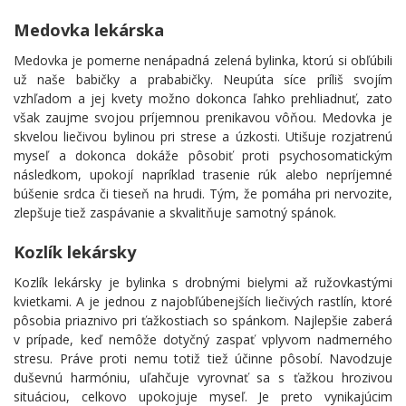
Medovka lekárska
Medovka je pomerne nenápadná zelená bylinka, ktorú si obľúbili
už naše babičky a prababičky. Neupúta síce príliš svojím
vzhľadom a jej kvety možno dokonca ľahko prehliadnuť, zato
však zaujme svojou príjemnou prenikavou vôňou. Medovka je
skvelou liečivou bylinou pri strese a úzkosti. Utišuje rozjatrenú
myseľ a dokonca dokáže pôsobiť proti psychosomatickým
následkom, upokojí napríklad trasenie rúk alebo nepríjemné
búšenie srdca či tieseň na hrudi. Tým, že pomáha pri nervozite,
zlepšuje tiež zaspávanie a skvalitňuje samotný spánok.
Kozlík lekársky
Kozlík lekársky je bylinka s drobnými bielymi až ružovkastými
kvietkami. A je jednou z najobľúbenejších liečivých rastlín, ktoré
pôsobia priaznivo pri ťažkostiach so spánkom. Najlepšie zaberá
v prípade, keď nemôže dotyčný zaspať vplyvom nadmerného
stresu. Práve proti nemu totiž tiež účinne pôsobí. Navodzuje
duševnú harmóniu, uľahčuje vyrovnať sa s ťažkou hrozivou
situáciou, celkovo upokojuje myseľ. Je preto vynikajúcim