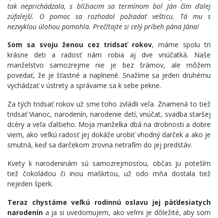
tak neprichádzala, s blížiacim sa termínom bol Ján čím ďalej
zúfalejší. O pomoc sa rozhodol požiadať vešticu. Tá mu s
nezvyklou úlohou pomohla. Prečítajte si celý príbeh pána Jána!
Som sa svoju ženou cez tridsať rokov
, máme spolu tri
krásne deti a radosť nám robia aj dve vnúčatká. Naše
manželstvo samozrejme nie je bez šrámov, ale môžem
povedať, že je šťastné a naplnené. Snažíme sa jeden druhému
vychádzať v ústrety a správame sa k sebe pekne.
Za tých tridsať rokov už sme toho zvládli veľa. Znamená to tiež
tridsať Vianoc, narodenín, narodenie detí, vnúčat, svadba staršej
dcéry a veľa ďalšieho. Moja manželka dbá na drobnosti a dobre
viem, ako veľkú radosť jej dokáže urobiť vhodný darček a ako je
smutná, keď sa darčekom zrovna netrafím do jej predstáv.
Kvety k narodeninám sú samozrejmosťou, občas ju poteším
tiež čokoládou či inou maškrtou, už odo mňa dostala tiež
nejeden šperk.
Teraz chystáme veľkú rodinnú oslavu jej päťdesiatych
narodenín
a ja si uvedomujem, ako veľmi je dôležité, aby som