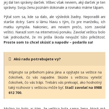
jej dal ten správny darček. Vôbec však neviem, aký darček je ten
správny. Svoju ženu poznám dokonale a rovnako márne tápam.
Pýtal som sa, kde sa dalo, ale výsledok žiadny. Neporadili ani
staršie dcéry. Sami si lámu hlavu s tým, čo pre manželku, ich
matku vymyslia. Nakoniec, ani neviem prečo, som zavolal
veštici. Narazil som na internetovú ponuku. Zavolať vešticu bolo
tak jednoduché, že mi prišla škoda nevyužiť túto príležitosť.
Proste som to chcel skúsiť a napodiv – podarilo sa!
Akú radu potrebujete vy?
Inšpirujte sa príbehom pána Jána a opýtajte sa veštice na
čokoľvek, čo vás napadne. Skúste s vešticou vyriešiť
čokoľvek, čo vás trápi. Trebárs vás prekvapí, ako hodnotný
taký rozhovor s vešticou môže byť.
Stačí zavolať na 0988
612 700.
Možno to bolo aj tým, že veštica bola sama žena, ktorá má