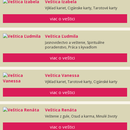
Veštica Izabela
Výklad kariet, Cigánske karty, Tarotové karty
viac o veštici
Veštica Ľudmila
Jasnovidectvo a veštenie, Spirituálne
poradenstvo, Práca s kyvadlom
viac o veštici
Veštica Vanessa
Výklad kariet, Tarotové karty, Cigánské karty
viac o veštici
Veštica Renáta
Veštenie z gule, Osud a karma, Minulé životy
viac o veštici