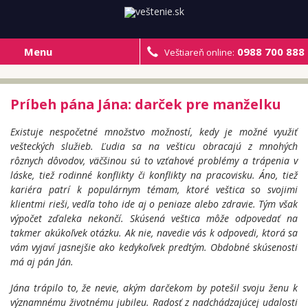
Menu
0988 700 888
Veštiareň online:
Príbeh pána Jána: darček pre manželku
Existuje nespočetné množstvo možností, kedy je možné využiť
vešteckých služieb. Ľudia sa na vešticu obracajú z mnohých
rôznych dôvodov, väčšinou sú to vzťahové problémy a trápenia v
láske, tiež rodinné konflikty či konflikty na pracovisku. Áno, tiež
kariéra patrí k populárnym témam, ktoré veštica so svojimi
klientmi rieši, vedľa toho ide aj o peniaze alebo zdravie. Tým však
výpočet zďaleka nekončí. Skúsená veštica môže odpovedať na
takmer akúkoľvek otázku. Ak nie, navedie vás k odpovedi, ktorá sa
vám vyjaví jasnejšie ako kedykoľvek predtým. Obdobné skúsenosti
má aj pán Ján.
Jána trápilo to, že nevie, akým darčekom by potešil svoju ženu k
významnému životnému jubileu. Radosť z nadchádzajúcej udalosti