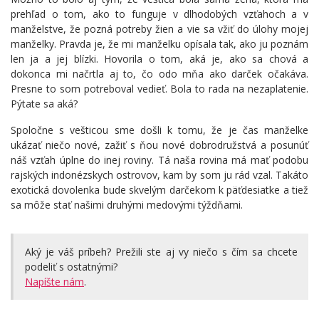
prehľad o tom, ako to funguje v dlhodobých vzťahoch a v
manželstve, že pozná potreby žien a vie sa vžiť do úlohy mojej
manželky. Pravda je, že mi manželku opísala tak, ako ju poznám
len ja a jej blízki. Hovorila o tom, aká je, ako sa chová a
dokonca mi načrtla aj to, čo odo mňa ako darček očakáva.
Presne to som potreboval vedieť. Bola to rada na nezaplatenie.
Pýtate sa aká?
Spoločne s vešticou sme došli k tomu, že je čas manželke
ukázať niečo nové, zažiť s ňou nové dobrodružstvá a posunúť
náš vzťah úplne do inej roviny. Tá naša rovina má mať podobu
rajských indonézskych ostrovov, kam by som ju rád vzal. Takáto
exotická dovolenka bude skvelým darčekom k päťdesiatke a tiež
sa môže stať našimi druhými medovými týždňami.
Aký je váš príbeh? Prežili ste aj vy niečo s čím sa chcete
podeliť s ostatnými?
Napíšte nám
.