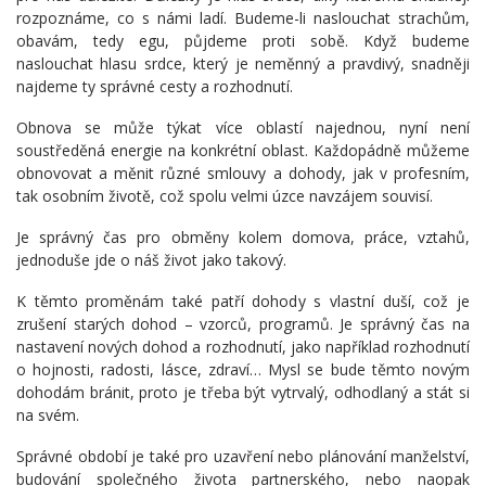
rozpoznáme, co s námi ladí. Budeme-li naslouchat strachům,
obavám, tedy egu, půjdeme proti sobě. Když budeme
naslouchat hlasu srdce, který je neměnný a pravdivý, snadněji
najdeme ty správné cesty a rozhodnutí.
Obnova se může týkat více oblastí najednou, nyní není
soustředěná energie na konkrétní oblast. Každopádně můžeme
obnovovat a měnit různé smlouvy a dohody, jak v profesním,
tak osobním životě, což spolu velmi úzce navzájem souvisí.
Je správný čas pro obměny kolem domova, práce, vztahů,
jednoduše jde o náš život jako takový.
K těmto proměnám také patří dohody s vlastní duší, což je
zrušení starých dohod – vzorců, programů. Je správný čas na
nastavení nových dohod a rozhodnutí, jako například rozhodnutí
o hojnosti, radosti, lásce, zdraví… Mysl se bude těmto novým
dohodám bránit, proto je třeba být vytrvalý, odhodlaný a stát si
na svém.
Správné období je také pro uzavření nebo plánování manželství,
budování společného života partnerského, nebo naopak