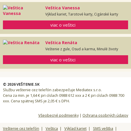
Veštica Vanessa
Výklad kariet, Tarotové karty, Cigánské karty
viac o veštici
Veštica Renáta
Veštenie z gule, Osud a karma, Minulé životy
viac o veštici
© 2026 VEŠTENIE.SK
Službu veštenie cez telefón zabezpečuje Mediatex s.r.o.
Cena za min. je 1,64 € pri císlach 0988 612 xxx a 2 € pri císlach 0988 700
xxx. Cena spätnej SMS je 2,05 € s DPH.
Všeobecné podmienky
|
Ochrana osobných údajov
Veštenie cez telefón
|
Veštica
|
Výklad kariet
|
SMS veštba
|