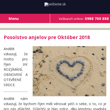
Menu
0988 700 888
Veštiareň online:
Posolstvo anjelov pre Október 2018
Andělé
vzkazují, že
motto pro
říjen zní:
ROZJÍMÁNÍ,
OBNOVENÍ A
OTEVŘENÉ
SRDCE.
Andělé nám
vzkazují, že bychom říjen měli věnovat péči o sebe, o to, co je
pro nás důležité. Důležitý je hlas srdce, díky kterému snadněji