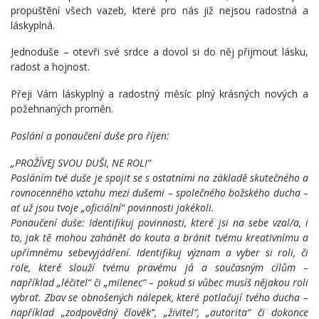
propuštění všech vazeb, které pro nás již nejsou radostná a
láskyplná.
Jednoduše – otevři své srdce a dovol si do něj přijmout lásku,
radost a hojnost.
Přeji Vám láskyplný a radostný měsíc plný krásných nových a
požehnaných proměn.
Poslání a ponaučení duše pro říjen:
„PROŽÍVEJ SVOU DUŠI, NE ROLI“
Posláním tvé duše je spojit se s ostatními na základě skutečného a
rovnocenného vztahu mezi dušemi – společného božského ducha –
ať už jsou tvoje „oficiální“ povinnosti jakékoli.
Ponaučení duše: Identifikuj povinnosti, které jsi na sebe vzal/a, i
to, jak tě mohou zahánět do kouta a bránit tvému kreativnímu a
upřímnému sebevyjádření. Identifikuj význam a vyber si roli, či
role, které slouží tvému pravému já a současným cílům –
například „léčitel“ či „milenec“ – pokud si vůbec musíš nějakou roli
vybrat. Zbav se obnošených nálepek, které potlačují tvého ducha –
například „zodpovědný člověk“, „živitel“, „autorita“ či dokonce