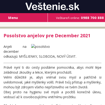
Menu
0988 700 888
Veštiareň online:
Posolstvo anjelov pre December 2021
Anjeli na
december
odkazujú: MYŠLIENKY, SLOBODA, NOVÝ ÚSVIT.
Právě nyní ti do cesty posíláme pomocníka, abys mohl lépe
zvládnout zkoušky a lekce, kterými procházíš.
Velmi důležité je, abys vnímal svou mysl a patřičně si
uvědomoval, jaké myšlenky volíš. Právě tvůj přístup a myšlenky,
mohou být zdrojem všeho nepříznivého ve tvém životě.
Dbej proto na hygienu své mysli a pocítíš konečně úlevu,
vedoucí až k osvobozujícímu vnitřnímu prožitku.