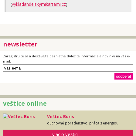
(
vykladandelskymikartami.cz
)
newsletter
Zaregistrujte sa a dostávajte bezplatne dôležité informácie a novinky na váš e-
mail.
veštice online
Veštec Boris
duchovné poradenstvo, práca s energiou
viac o veštici