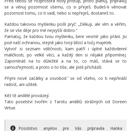
Před tebou se rozprostírá nový přístup, proto plánuj, připravuj
se a věnuj pozornost všemu, co si přeješ. Budeš-li věnovat
pozornost tomu, co ti vadí, nebo si nepřeješ, dostaneš to.
Každou takovou myšlenku pošli pryč: „Děkuji, ale vím a věřím,
že se vše děje pro mé nejvyšší dobro.“
Pamatuj, že každou tvou myšlenku, bere vesmír jako přání. Jsi
pod naší ochranou, stejně jako tvoji blízcí a tvůj majetek.
Vytvoř si seznam vděčnosti, kam patří i úplné každodenní
maličkosti, po velké věci, a každý den si nějaké připomínej.
Zapomínáš na to důležité a na to, co máš, stává se to
samozřejmostí, a proto o to tiše, ale jistě přicházíš.
Přijmi nové začátky a osvobodˇse od všeho, co ti nepřináší
radost, ani užitek.
Kéž tě andělé provázejí.
Tato poselství tvořím z Tarotu andělů strážných od Doreen
Virtue.
Posolstvo anjelov pre Vás pripravila Hanka