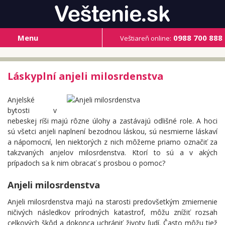
Menu
0988 700 888
Veštiareň online:
Láskyplní anjeli milosrdenstva
Anjelské
bytosti v
nebeskej ríši majú rôzne úlohy a zastávajú odlišné role. A hoci
sú všetci anjeli naplnení bezodnou láskou, sú nesmierne láskaví
a nápomocní, len niektorých z nich môžeme priamo označiť za
takzvaných anjelov milosrdenstva. Ktorí to sú a v akých
prípadoch sa k nim obracať s prosbou o pomoc?
Anjeli milosrdenstva
Anjeli milosrdenstva majú na starosti predovšetkým zmiernenie
ničivých následkov prírodných katastrof, môžu znížiť rozsah
celkových škôd a dokonca uchrániť životy ľudí. Často môžu tiež