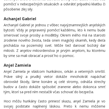
pomôcť v nebezpečných situáciách a odvrátiť prípadnú kliatbu či
pôsobenie zlej sily.
Achanjel Gabriel
Archanjel Gabriel je jednou z vôbec najvýznamnejších anjelských
bytostí. Vždy je pripravený pomôcť každému, kto k nemu bude
smerovať svoje prosby a modlitby. Okrem iného má na starosti
zrodenie nového života, teda onen magický okamih, kedy dieťa
prichádza na pozemský svet. Môže tiež darovať božský dar
milosti. Z anjelov milosrdenstva je prvým anjelom, ku ktorému
by sme sa mali obracať a prosiť ho o pomoc.
Anjel Zamiela
Anjel Zamiela je vládcom hurikánov, orkán a veterných smrští.
Práve silný a prudký vietor dokáže mnohokrát napáchať
obrovské škody, láme konáre aj celé stromy, odnáša strechy
budov a často dokáže spôsobiť zranenie alebo dokonca smrť
tým, ktorí sa pred ním nestačili včas schovať do bezpečia.
Hoci môžu hurikány často priniesť skazu, anjel Zamiela je vo
svojej podstate naplnený láskou. Preto k nemu môžeme