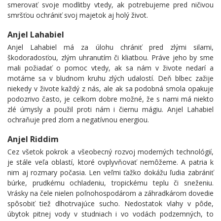
smerovať svoje modlitby vtedy, ak potrebujeme pred ničivou
smršťou ochrániť svoj majetok aj holý život.
Anjel Lahabiel
Anjel Lahabiel má za úlohu chrániť pred zlými silami,
škodoradosťou, zlým uhranutím či kliatbou. Práve jeho by sme
mali požiadať o pomoc vtedy, ak sa nám v živote nedarí a
motáme sa v bludnom kruhu zlých udalostí. Deň blbec zažije
niekedy v živote každý z nás, ale ak sa podobná smola opakuje
podozrivo často, je celkom dobre možné, že s nami má niekto
zlé úmysly a použil proti nám i čiernu mágiu. Anjel Lahabiel
ochraňuje pred zlom a negatívnou energiou.
Anjel Riddim
Cez všetok pokrok a všeobecný rozvoj moderných technológií,
je stále veľa oblastí, ktoré ovplyvňovať nemôžeme. A patria k
nim aj rozmary počasia. Len veľmi ťažko dokážu ľudia zabrániť
búrke, prudkému ochladeniu, tropickému teplu či sneženiu.
Vrásky na čele nielen poľnohospodárom a záhradkárom dovedie
spôsobiť tiež dlhotrvajúce sucho. Nedostatok vlahy v pôde,
úbytok pitnej vody v studniach i vo vodách podzemných, to