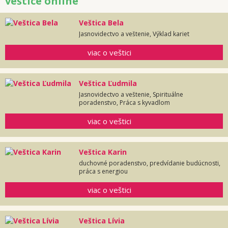
veštice online
Veštica Bela
Jasnovidectvo a veštenie, Výklad kariet
viac o veštici
Veštica Ľudmila
Jasnovidectvo a veštenie, Spirituálne
poradenstvo, Práca s kyvadlom
viac o veštici
Veštica Karin
duchovné poradenstvo, predvídanie budúcnosti,
práca s energiou
viac o veštici
Veštica Lívia