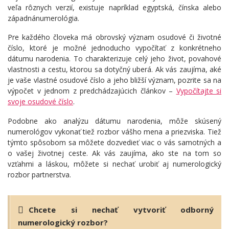
veľa rôznych verzií, existuje napríklad egyptská, čínska alebo
západnánumerológia.
Pre každého človeka má obrovský význam osudové či životné
číslo, ktoré je možné jednoducho vypočítať z konkrétneho
dátumu narodenia. To charakterizuje celý jeho život, povahové
vlastnosti a cestu, ktorou sa dotyčný uberá. Ak vás zaujíma, aké
je vaše vlastné osudové číslo a jeho bližší význam, pozrite sa na
výpočet v jednom z predchádzajúcich článkov –
Vypočítajte si
svoje osudové číslo
.
Podobne ako analýzu dátumu narodenia, môže skúsený
numerológov vykonať tiež rozbor vášho mena a priezviska. Tiež
týmto spôsobom sa môžete dozvedieť viac o vás samotných a
o vašej životnej ceste. Ak vás zaujíma, ako ste na tom so
vzťahmi a láskou, môžete si nechať urobiť aj numerologický
rozbor partnerstva.
Chcete si nechať vytvoriť odborný
numerologický rozbor?