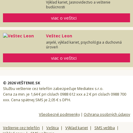
Výklad kariet, Jasnovidectvo a veštenie
budúcnosti
viac o veštici
Veštec Leon
anjelé, výklad kariet, psychológia a duchovná
úroveň
viac o veštici
© 2026 VEŠTENIE.SK
Službu veštenie cez telefón zabezpečuje Mediatex s.r.o.
Cena za min. je 1,64 € pri císlach 0988 612 xxx a 2 € pri císlach 0988 700
xxx. Cena spätnej SMS je 2,05 € s DPH.
Všeobecné podmienky
|
Ochrana osobných údajov
Veštenie cez telefón
|
Veštica
|
Výklad kariet
|
SMS veštba
|