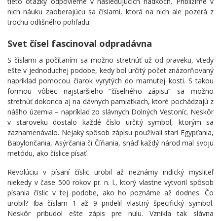
tieto otázky odpovieme v nasledujúcich riadkoch. Priblížime v
nich náuku zaoberajúcu sa číslami, ktorá na nich ale pozerá z
trochu odlišného pohľadu.
Svet čísel fascinoval odpradávna
S číslami a počítaním sa možno stretnúť už od praveku, vtedy
ešte v jednoduchej podobe, kedy bol určitý počet znázorňovaný
napríklad pomocou čiarok vyrytých do mamutej kosti. S takou
formou vôbec najstaršieho “číselného zápisu” sa možno
stretnúť dokonca aj na dávnych pamiatkach, ktoré pochádzajú z
nášho územia – napríklad zo slávnych Dolných Vestoníc. Neskôr
v staroveku dostalo každé číslo určitý symbol, ktorým sa
zaznamenávalo. Nejaký spôsob zápisu používali starí Egypťania,
Babylončania, Asýrčania či Číňania, snáď každý národ mal svoju
metódu, ako číslice písať.
Revolúciu v písaní číslic urobil až neznámy indický mysliteľ
niekedy v čase 500 rokov pr. n. l., ktorý vlastne vytvoril spôsob
písania číslic v tej podobe, ako ho poznáme až dodnes. Čo
urobil? Iba číslam 1 až 9 pridelil vlastný špecifický symbol.
Neskôr pribudol ešte zápis pre nulu. Vznikla tak slávna