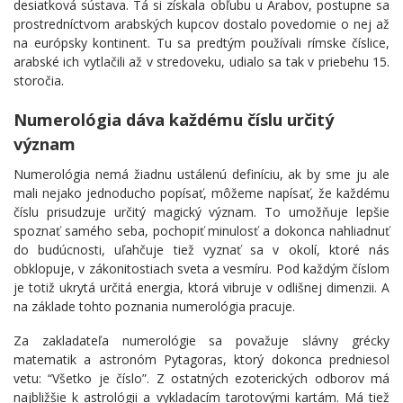
desiatková sústava. Tá si získala obľubu u Arabov, postupne sa
prostredníctvom arabských kupcov dostalo povedomie o nej až
na európsky kontinent. Tu sa predtým používali rímske číslice,
arabské ich vytlačili až v stredoveku, udialo sa tak v priebehu 15.
storočia.
Numerológia dáva každému číslu určitý
význam
Numerológia nemá žiadnu ustálenú definíciu, ak by sme ju ale
mali nejako jednoducho popísať, môžeme napísať, že každému
číslu prisudzuje určitý magický význam. To umožňuje lepšie
spoznať samého seba, pochopiť minulosť a dokonca nahliadnuť
do budúcnosti, uľahčuje tiež vyznať sa v okolí, ktoré nás
obklopuje, v zákonitostiach sveta a vesmíru. Pod každým číslom
je totiž ukrytá určitá energia, ktorá vibruje v odlišnej dimenzii. A
na základe tohto poznania numerológia pracuje.
Za zakladateľa numerológie sa považuje slávny grécky
matematik a astronóm Pytagoras, ktorý dokonca predniesol
vetu: “Všetko je číslo”. Z ostatných ezoterických odborov má
najbližšie k astrológii a vykladacím tarotovými kartám. Má tiež