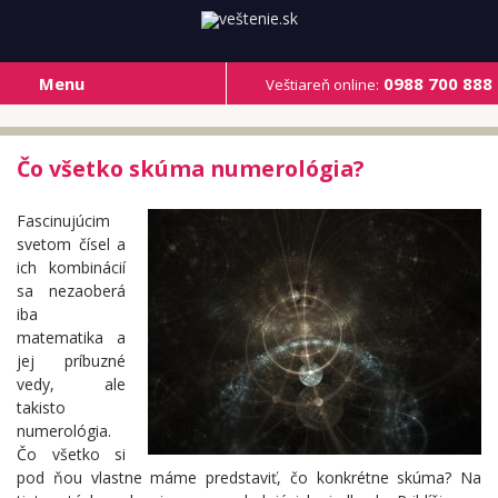
Menu
0988 700 888
Veštiareň online:
Čo všetko skúma numerológia?
Fascinujúcim
svetom čísel a
ich kombinácií
sa nezaoberá
iba
matematika a
jej príbuzné
vedy, ale
takisto
numerológia.
Čo všetko si
pod ňou vlastne máme predstaviť, čo konkrétne skúma? Na