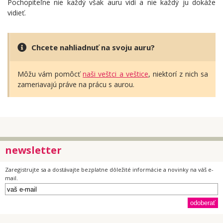
Pochopiteľne nie každý však auru vidí a nie každý ju dokáže
vidieť.
Chcete nahliadnuť na svoju auru?
Môžu vám pomôcť
naši veštci a veštice
, niektorí z nich sa
zameriavajú práve na prácu s aurou.
newsletter
Zaregistrujte sa a dostávajte bezplatne dôležité informácie a novinky na váš e-
mail.