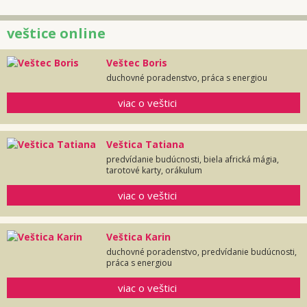
veštice online
Veštec Boris
duchovné poradenstvo, práca s energiou
viac o veštici
Veštica Tatiana
predvídanie budúcnosti, biela africká mágia,
tarotové karty, orákulum
viac o veštici
Veštica Karin
duchovné poradenstvo, predvídanie budúcnosti,
práca s energiou
viac o veštici