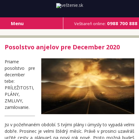
Menu
0988 700 888
Veštiareň online:
Posolstvo anjelov pre December 2020
Priame
posolstvo pre
december
tebe:
PRÍLEŽITOSTI,
PLÁNY,
ZMLUVY,
zamilovanie.
Jsi v požehnaném období. S tvými plány i úmysly to vypadá velmi
dobře. Prosinec je velmi štědrý měsíc. Právě v prosinci uzavíráš
určité cesty a plánuješ na nový rok nové. Proto možná budeš