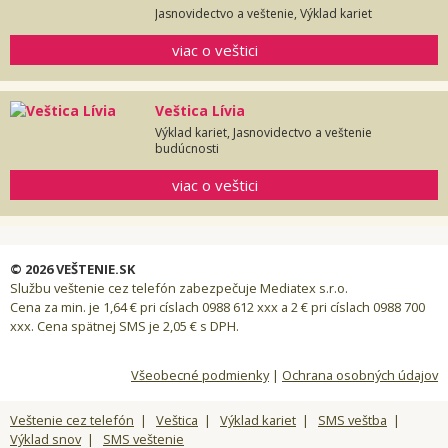
Jasnovidectvo a veštenie, Výklad kariet
viac o veštici
Veštica Lívia
Výklad kariet, Jasnovidectvo a veštenie
budúcnosti
viac o veštici
© 2026 VEŠTENIE.SK
Službu veštenie cez telefón zabezpečuje Mediatex s.r.o.
Cena za min. je 1,64 € pri císlach 0988 612 xxx a 2 € pri císlach 0988 700
xxx. Cena spätnej SMS je 2,05 € s DPH.
Všeobecné podmienky
|
Ochrana osobných údajov
Veštenie cez telefón
|
Veštica
|
Výklad kariet
|
SMS veštba
|
Výklad snov
|
SMS veštenie