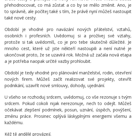
přehodnocovat, co má zůstat a co by se mělo změnit. Ano, je
to správně, ale počítej také s tím, že právě nyní můžeš nastoupit
také nové cesty.
Období je vhodné pro navázání nových přátelství, vztahů,
osobních i profesních. Uvědomuj si a prožívej své vztahy,
protože si tak uvědomíš, co je pro tebe skutečně důležité. Je
mnoho cest, které už jste někteří nastoupili a není nutné je
ukončovat proto, že se uzavírá rok. Možná už začala nová etapa
a je potřeba naopak určité vazby prohloubit.
Období je tedy vhodné pro plánování manželství, rodin, otevření
nových firem. Můžeš začít realizovat své projekty, otevřít
podnikání, uzavřít nové smlouvy, dohody, ujednání.
U všeho se rozhoduj srdcem, uvědomuj, co vše rezonuje s tvým
srdcem. Pokud cokoli nijak nerezonuje, nech to odejít. Můžeš
očekávat zlepšení podmínek, posun, uznání, úspěch, povýšení,
změnu práce. Prosinec oplývá láskyplnými energiemi všemu a
každému.
Kéž tě andělé provázejí.