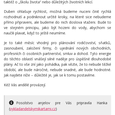
taktéž o „školu života“ nebo důležitých životních lekcí.
Duben ohlašuje rychlost, možná budeme nuceni činit rychlá
rozhodnutí a podniknout určité kroky, na které sice nebudeme
přímo připraveni, ale budeme do nich doslova vtaženi. Bude to
ve stejném principu, jako být hozeni do vody, abychom se
naučili plavat, když to ještě neumíme.
Je to také měsíc vhodný pro plánování rodičovství, sňatků,
zasnoubení, založení firmy, či ujednání nových obchodních,
profesních či osobních partnerství, smluv a dohod. Tyto energie
do těchto oblastí vnášejí silné naděje pro úspěšné dlouhodobé
plány. Ač to vše zní jako pohádka, pak vězte, že to nebude těžké
období, ale bude náročné, nebude snadné, ale bude hodnotné.
Jak najdete níže – důležité je, jak se k tomu postavíme.
Kéž Vás andělé provázejí.
Posolstvo anjelov pre Vás pripravila Hanka
(
vykladandelskymikartami.cz
)