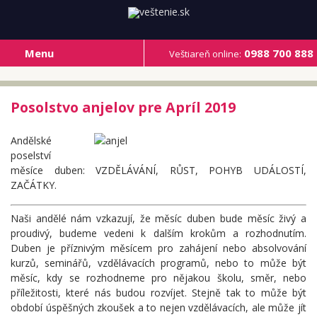
Menu
0988 700 888
Veštiareň online:
Posolstvo anjelov pre Apríl 2019
Andělské
poselství
měsíce duben: VZDĚLÁVÁNÍ, RŮST, POHYB UDÁLOSTÍ,
ZAČÁTKY.
Naši andělé nám vzkazují, že měsíc duben bude měsíc živý a
proudivý, budeme vedeni k dalším krokům a rozhodnutím.
Duben je příznivým měsícem pro zahájení nebo absolvování
kurzů, seminářů, vzdělávacích programů, nebo to může být
měsíc, kdy se rozhodneme pro nějakou školu, směr, nebo
příležitosti, které nás budou rozvíjet. Stejně tak to může být
období úspěšných zkoušek a to nejen vzdělávacích, ale může jít