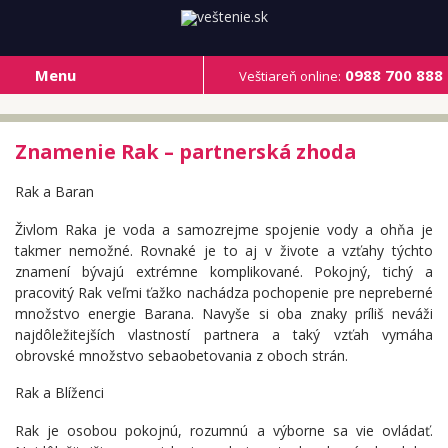
Menu
0988 700 888
Veštiareň online:
Znamenie Rak – partnerská zhoda
Rak a Baran
Živlom Raka je voda a samozrejme spojenie vody a ohňa je
takmer nemožné. Rovnaké je to aj v živote a vzťahy týchto
znamení bývajú extrémne komplikované. Pokojný, tichý a
pracovitý Rak veľmi ťažko nachádza pochopenie pre nepreberné
množstvo energie Barana. Navyše si oba znaky príliš neváži
najdôležitejších vlastností partnera a taký vzťah vymáha
obrovské množstvo sebaobetovania z oboch strán.
Rak a Blíženci
Rak je osobou pokojnú, rozumnú a výborne sa vie ovládať.