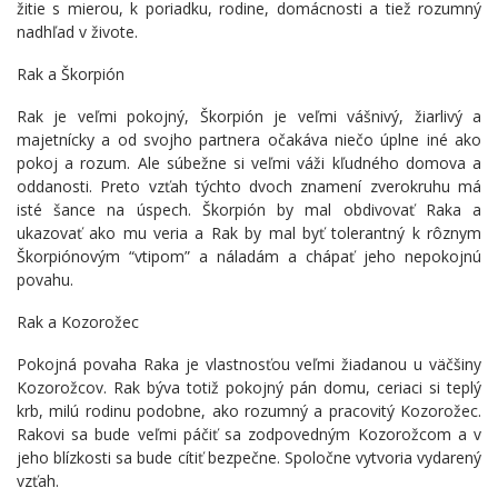
žitie s mierou, k poriadku, rodine, domácnosti a tiež rozumný
nadhľad v živote.
Rak a Škorpión
Rak je veľmi pokojný, Škorpión je veľmi vášnivý, žiarlivý a
majetnícky a od svojho partnera očakáva niečo úplne iné ako
pokoj a rozum. Ale súbežne si veľmi váži kľudného domova a
oddanosti. Preto vzťah týchto dvoch znamení zverokruhu má
isté šance na úspech. Škorpión by mal obdivovať Raka a
ukazovať ako mu veria a Rak by mal byť tolerantný k rôznym
Škorpiónovým “vtipom” a náladám a chápať jeho nepokojnú
povahu.
Rak a Kozorožec
Pokojná povaha Raka je vlastnosťou veľmi žiadanou u väčšiny
Kozorožcov. Rak býva totiž pokojný pán domu, ceriaci si teplý
krb, milú rodinu podobne, ako rozumný a pracovitý Kozorožec.
Rakovi sa bude veľmi páčiť sa zodpovedným Kozorožcom a v
jeho blízkosti sa bude cítiť bezpečne. Spoločne vytvoria vydarený
vzťah.