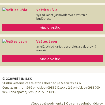
Veštica Lívia
Výklad kariet, Jasnovidectvo a veštenie
budúcnosti
viac o veštici
Veštec Leon
anjelé, výklad kariet, psychológia a duchovná
úroveň
viac o veštici
© 2026 VEŠTENIE.SK
Službu veštenie cez telefón zabezpečuje Mediatex s.r.o.
Cena za min. je 1,64 € pri císlach 0988 612 xxx a 2 € pri císlach 0988 700
xxx. Cena spätnej SMS je 2,05 € s DPH.
Všeobecné podmienky
|
Ochrana osobných údajov