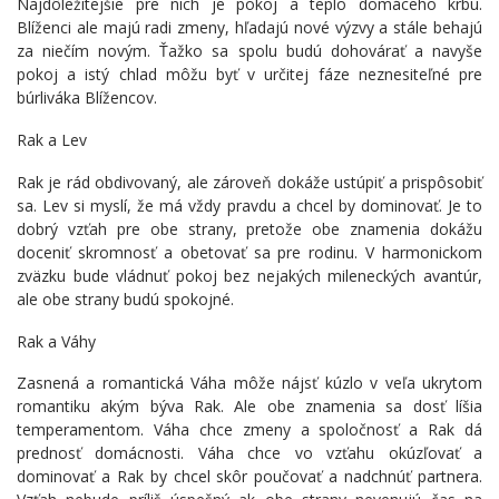
Najdôležitejšie pre nich je pokoj a teplo domáceho krbu.
Blíženci ale majú radi zmeny, hľadajú nové výzvy a stále behajú
za niečím novým. Ťažko sa spolu budú dohovárať a navyše
pokoj a istý chlad môžu byť v určitej fáze neznesiteľné pre
búrliváka Blížencov.
Rak a Lev
Rak je rád obdivovaný, ale zároveň dokáže ustúpiť a prispôsobiť
sa. Lev si myslí, že má vždy pravdu a chcel by dominovať. Je to
dobrý vzťah pre obe strany, pretože obe znamenia dokážu
doceniť skromnosť a obetovať sa pre rodinu. V harmonickom
zväzku bude vládnuť pokoj bez nejakých mileneckých avantúr,
ale obe strany budú spokojné.
Rak a Váhy
Zasnená a romantická Váha môže nájsť kúzlo v veľa ukrytom
romantiku akým býva Rak. Ale obe znamenia sa dosť líšia
temperamentom. Váha chce zmeny a spoločnosť a Rak dá
prednosť domácnosti. Váha chce vo vzťahu okúzľovať a
dominovať a Rak by chcel skôr poučovať a nadchnúť partnera.