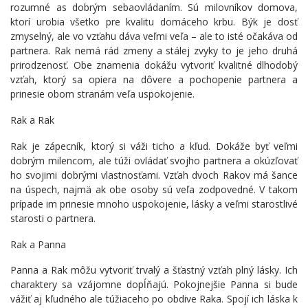
rozumné as dobrým sebaovládaním. Sú milovníkov domova,
ktorí urobia všetko pre kvalitu domáceho krbu. Býk je dosť
zmyselný, ale vo vzťahu dáva veľmi veľa – ale to isté očakáva od
partnera. Rak nemá rád zmeny a stálej zvyky to je jeho druhá
prirodzenosť. Obe znamenia dokážu vytvoriť kvalitné dlhodobý
vzťah, ktorý sa opiera na dôvere a pochopenie partnera a
prinesie obom stranám veľa uspokojenie.
Rak a Rak
Rak je zápecník, ktorý si váži ticho a kľud. Dokáže byť veľmi
dobrým milencom, ale túži ovládať svojho partnera a okúzľovať
ho svojimi dobrými vlastnosťami. Vzťah dvoch Rakov má šance
na úspech, najmä ak obe osoby sú veľa zodpovedné. V takom
prípade im prinesie mnoho uspokojenie, lásky a veľmi starostlivé
starosti o partnera.
Rak a Panna
Panna a Rak môžu vytvoriť trvalý a šťastný vzťah plný lásky. Ich
charaktery sa vzájomne dopĺňajú. Pokojnejšie Panna si bude
vážiť aj kľudného ale túžiaceho po obdive Raka. Spojí ich láska k