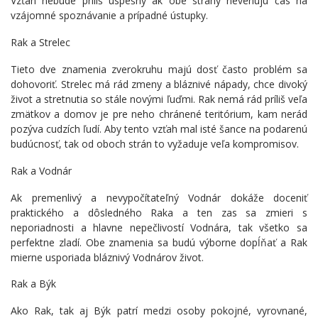
Vzťah nebude príliš úspešný ak obe strany nevenujú čas na
vzájomné spoznávanie a prípadné ústupky.
Rak a Strelec
Tieto dve znamenia zverokruhu majú dosť často problém sa
dohovoriť. Strelec má rád zmeny a bláznivé nápady, chce divoký
život a stretnutia so stále novými ľuďmi. Rak nemá rád príliš veľa
zmätkov a domov je pre neho chránené teritórium, kam nerád
pozýva cudzích ľudí. Aby tento vzťah mal isté šance na podarenú
budúcnosť, tak od oboch strán to vyžaduje veľa kompromisov.
Rak a Vodnár
Ak premenlivý a nevypočítateľný Vodnár dokáže doceniť
praktického a dôsledného Raka a ten zas sa zmieri s
neporiadnosti a hlavne nepečlivostí Vodnára, tak všetko sa
perfektne zladí. Obe znamenia sa budú výborne dopĺňať a Rak
mierne usporiada bláznivý Vodnárov život.
Rak a Býk
Ako Rak, tak aj Býk patrí medzi osoby pokojné, vyrovnané,