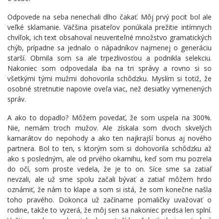
Odpovede na seba nenechali dlho čakať. Môj prvý pocit bol ale
veľké sklamanie. Väčšina pisateľov ponúkala prežitie intímnych
chvíľok, ich text obsahoval neuveriteľné množstvo gramatických
chýb, prípadne sa jednalo o nápadníkov najmenej o generáciu
starší. Obrnila som sa ale trpezlivosťou a podnikla selekciu.
Nakoniec som odpovedala iba na tri správy a rovno si so
všetkými tými mužmi dohovorila schôdzku. Myslím si totiž, že
osobné stretnutie napovie oveľa viac, než desiatky vymenených
správ.
A ako to dopadlo? Môžem povedať, že som uspela na 300%.
Nie, nemám troch mužov. Ale získala som dvoch skvelých
kamarátov do nepohody a ako ten najkrajší bonus aj nového
partnera. Bol to ten, s ktorým som si dohovorila schôdzku až
ako s posledným, ale od prvého okamihu, keď som mu pozrela
do očí, som proste vedela, že je to on. Síce sme sa zatiaľ
nevzali, ale už sme spolu začali bývať a zatiaľ môžem hrdo
oznámiť, že nám to klape a som si istá, že som konečne našla
toho pravého. Dokonca už začíname pomaličky uvažovať o
rodine, takže to vyzerá, že môj sen sa nakoniec predsa len splní.