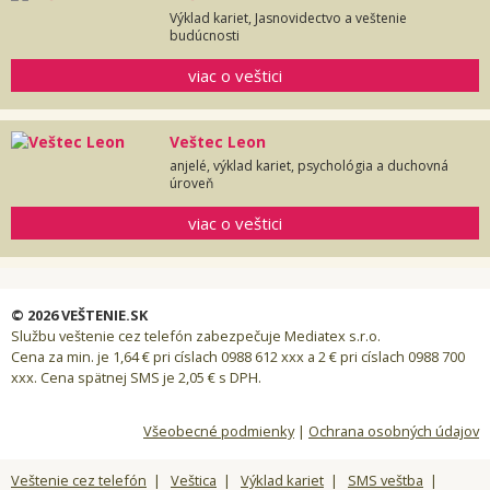
Výklad kariet, Jasnovidectvo a veštenie
budúcnosti
viac o veštici
Veštec Leon
anjelé, výklad kariet, psychológia a duchovná
úroveň
viac o veštici
© 2026 VEŠTENIE.SK
Službu veštenie cez telefón zabezpečuje Mediatex s.r.o.
Cena za min. je 1,64 € pri císlach 0988 612 xxx a 2 € pri císlach 0988 700
xxx. Cena spätnej SMS je 2,05 € s DPH.
Všeobecné podmienky
|
Ochrana osobných údajov
Veštenie cez telefón
|
Veštica
|
Výklad kariet
|
SMS veštba
|