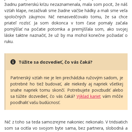
žiadnu partnerskú krízu nezaznamenala, mala som pocit, že náš
vzťah klape, nezažívali sme žiadne väčšie hádky a mali sme veľa
spoločných záujmov. Nič nenasvedčovalo tomu, že sa chce
priateľ rozísť. Ja som dokonca v tom čase pomaly začala
pomýšľať na počatie potomka a premýšľala som, ako svojej
láske taktne naznačiť, že už by ma mohol konečne požiadať o
ruku.
Túžite sa dozvedieť, čo vás čaká?
Partnerský vzťah nie je len prechádzka ružovým sadom, je
potrebné ho tiež budovať, ale niekedy aj napriek všetkej
snahe napriek tomu skončí. Potrebujete povzbudiť alebo
sa túžite dozvedieť, čo vás čaká?
Výklad kariet
vám môže
poodhaliť vašu budúcnosť.
Nič z toho sa teda samozrejme nakoniec nekonalo. V tridsiatich
som sa ocitla vo svojom byte sama, bez partnera, slobodná a