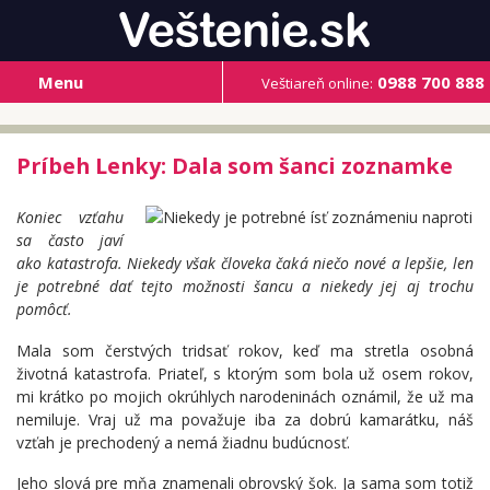
Menu
0988 700 888
Veštiareň online:
Príbeh Lenky: Dala som šanci zoznamke
Koniec vzťahu
sa často javí
ako katastrofa. Niekedy však človeka čaká niečo nové a lepšie, len
je potrebné dať tejto možnosti šancu a niekedy jej aj trochu
pomôcť.
Mala som čerstvých tridsať rokov, keď ma stretla osobná
životná katastrofa. Priateľ, s ktorým som bola už osem rokov,
mi krátko po mojich okrúhlych narodeninách oznámil, že už ma
nemiluje. Vraj už ma považuje iba za dobrú kamarátku, náš
vzťah je prechodený a nemá žiadnu budúcnosť.
Jeho slová pre mňa znamenali obrovský šok. Ja sama som totiž