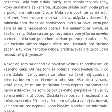
bezdetná. Bola som zúfalá. Nikdy som nebola ten typ ženy,
ktorý sa naháňa za kariérou, skutočné šťastie som videla práve
v pokojnom rodinnom živote. Mala som pocit, že sa mi zrútil
celý svet. Prvé mesiace som sa doslova utápala v depresiách,
odmietla som chodiť do spoločnosti, nieto sa baviť. Postupne
som sa ale z najhoršieho dostala. Nie nadarmo sa hovorí, že
čas hojí rany. Dokonca som pomaly začala pomýšľať na nového
partnera, túžila som po niekom blízkom po svojom boku. Lenže,
kde niekoho takého objaviť? Všetci moji kamaráti boli šťastne
zadaní a tí, ktorí náhodou neboli, predstavovali pre život úplne
nepoužiteľných jedincov.
Nakoniec som sa odhodlala navštíviť vešticu, tá predsa vie, čo
každého čaká. Od nej som sa bohužiaľ nedozvedela to, v čo
som dúfala – že by niekde za rohom už čakal môj vysnívaný
princ na bielom koni. Namiesto toho som však dostala radu,
ktorá znela, že musím ísť šťastiu sama naproti. Na vymetanie
barov a diskoték nie som, osloviť pekného sympaťáka na ulici by
som si netrúfla už vôbec. Zostala teda posledná možnosť, a to
skúsiť zoznamku. Ešte ten večer som spísala a zverejnila inzerát,
kde som stručne napísala, koho hľadám a pridala pár informácií
o sebe.