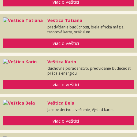
viac o veštici
Veštica Tatiana
predvídanie budúcnosti, biela africká mágia,
tarotové karty, orákulum
viac o veštici
Veštica Karin
duchovné poradenstvo, predvídanie budúcnosti,
práca s energiou
viac o veštici
Veštica Bela
Jasnovidectvo a veštenie, Výklad kariet
viac o veštici