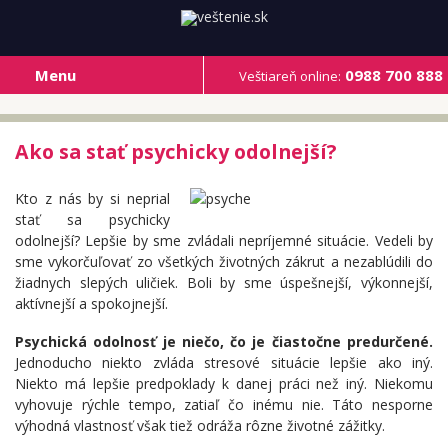
Menu
0988 700 888
Veštiareň online:
Ako sa stať psychicky odolnejší?
Kto z nás by si neprial
stať sa psychicky
odolnejší? Lepšie by sme zvládali nepríjemné situácie. Vedeli by
sme vykorčuľovať zo všetkých životných zákrut a nezablúdili do
žiadnych slepých uličiek. Boli by sme úspešnejší, výkonnejší,
aktívnejší a spokojnejší.
Psychická odolnosť je niečo, čo je čiastočne predurčené.
Jednoducho niekto zvláda stresové situácie lepšie ako iný.
Niekto má lepšie predpoklady k danej práci než iný. Niekomu
vyhovuje rýchle tempo, zatiaľ čo inému nie. Táto nesporne
výhodná vlastnosť však tiež odráža rôzne životné zážitky.