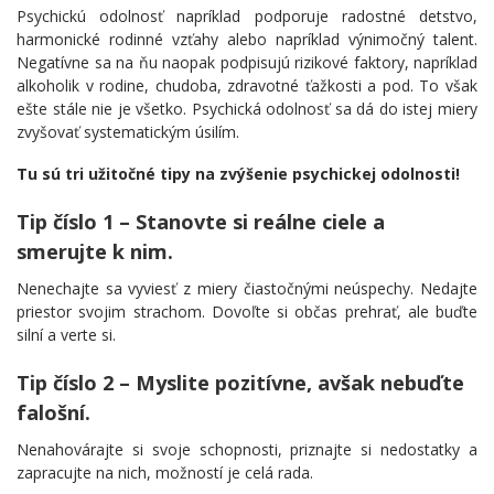
Psychickú odolnosť napríklad podporuje radostné detstvo,
harmonické rodinné vzťahy alebo napríklad výnimočný talent.
Negatívne sa na ňu naopak podpisujú rizikové faktory, napríklad
alkoholik v rodine, chudoba, zdravotné ťažkosti a pod. To však
ešte stále nie je všetko. Psychická odolnosť sa dá do istej miery
zvyšovať systematickým úsilím.
Tu sú tri užitočné tipy na zvýšenie psychickej odolnosti!
Tip číslo 1 – Stanovte si reálne ciele a
smerujte k nim.
Nenechajte sa vyviesť z miery čiastočnými neúspechy. Nedajte
priestor svojim strachom. Dovoľte si občas prehrať, ale buďte
silní a verte si.
Tip číslo 2 – Myslite pozitívne, avšak nebuďte
falošní.
Nenahovárajte si svoje schopnosti, priznajte si nedostatky a
zapracujte na nich, možností je celá rada.