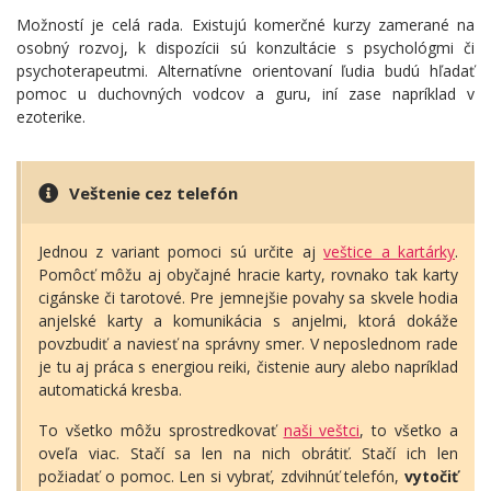
Možností je celá rada. Existujú komerčné kurzy zamerané na
osobný rozvoj, k dispozícii sú konzultácie s psychológmi či
psychoterapeutmi. Alternatívne orientovaní ľudia budú hľadať
pomoc u duchovných vodcov a guru, iní zase napríklad v
ezoterike.
Veštenie cez telefón
Jednou z variant pomoci sú určite aj
veštice a kartárky
.
Pomôcť môžu aj obyčajné hracie karty, rovnako tak karty
cigánske či tarotové. Pre jemnejšie povahy sa skvele hodia
anjelské karty a komunikácia s anjelmi, ktorá dokáže
povzbudiť a naviesť na správny smer. V neposlednom rade
je tu aj práca s energiou reiki, čistenie aury alebo napríklad
automatická kresba.
To všetko môžu sprostredkovať
naši veštci
, to všetko a
oveľa viac. Stačí sa len na nich obrátiť. Stačí ich len
požiadať o pomoc. Len si vybrať, zdvihnúť telefón,
vytočiť