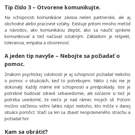
Tip číslo 3 – Otvorene komunikujte.
Na schopnosti komunikácie závisia nielen partnerské, ale aj
obchodné alebo pracovné vzťahy. Existuje pritom mnoho metód
a návodov, ako komunikáciu zlepšiť, ako sa naučiť správne
komunikovať a tiež načúvať ostatným. Základom je rešpekt,
tolerancia, empatia a otvorenosť.
A jeden tip navyše – Nebojte sa požiadať o
pomoc.
Znakom psychickej odolnosti je aj schopnosť požiadať niekoho
o pomoc v situáciách, keď to potrebujem. Nikto z nás nie je
dokonalý. Každý máme iné schopnosti a predpoklady. Iste je
potrebné budovať zdravé sebavedomie, ale súčasne si tiež je
potreba uvedomiť, že niečo je nad rámec mojich síl. Potom
možno väčšinou veľmi ľahko nájsť niekoho, kto môže v danej
situácii pomôcť. Stačí sa len sa zbaviť neoprávneného strachu a
požiadať ho!
Kam sa obrátiť?